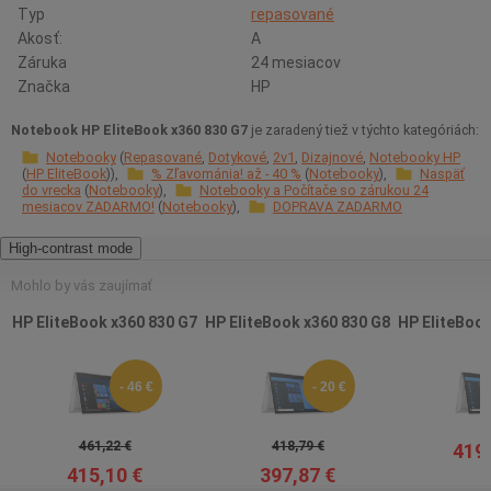
Typ
repasované
Akosť:
A
Záruka
24 mesiacov
Značka
HP
Notebook HP EliteBook x360 830 G7
je zaradený tiež v týchto kategóriách:
Notebooky
Repasované
Dotykové
2v1
Dizajnové
Notebooky HP
HP EliteBook
% Zľavománia! až - 40 %
Notebooky
Naspäť
do vrecka
Notebooky
Notebooky a Počítače so zárukou 24
mesiacov ZADARMO!
Notebooky
DOPRAVA ZADARMO
High-contrast mode
Mohlo by vás zaujímať
HP EliteBook x360 830 G7
HP EliteBook x360 830 G8
HP EliteBook
- 46 €
- 20 €
461,22 €
418,79 €
419,
415,10 €
397,87 €