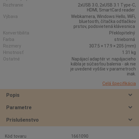
Rozhranie
2xUSB 3.0, 2xUSB 3.1 Type-C,
HDMI, SmartCard reader
Výbava
Webkamera, Windows Hello, WiFi,
bluetooth, čítačka odtlačkov
prstov, podsvietená klávesnica
Konvertibilita
Překlopitelný
Farba
strieborná
Rozmery
307.5 × 17.9 × 205 (mm)
Hmotnosť
1.31 kg
Ostatné
Napájací adaptér vr. napájacieho
kábla je súčasťou balenia - ak nie
je uvedené vyššie v parametroch
inak.
Celá špecifikácia
Popis
Parametre
Príslušenstvo
Kód tovaru
1661090