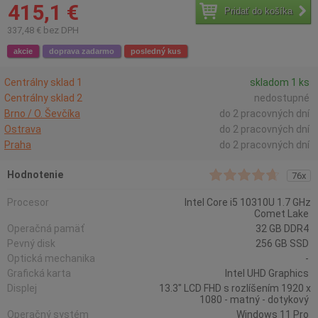
415,1 €
Pridať do košíka
337,48 € bez DPH
akcie
doprava zadarmo
posledný kus
Centrálny sklad 1
skladom 1 ks
Centrálny sklad 2
nedostupné
Brno / O. Ševčíka
do 2 pracovných dní
Ostrava
do 2 pracovných dní
Praha
do 2 pracovných dní
Hodnotenie
76x
Procesor
Intel Core i5 10310U 1.7 GHz
Comet Lake
Operačná pamäť
32 GB DDR4
Pevný disk
256 GB SSD
Optická mechanika
-
Grafická karta
Intel UHD Graphics
Displej
13.3" LCD FHD s rozlíšením 1920 x
1080 - matný - dotykový
Operačný systém
Windows 11 Pro