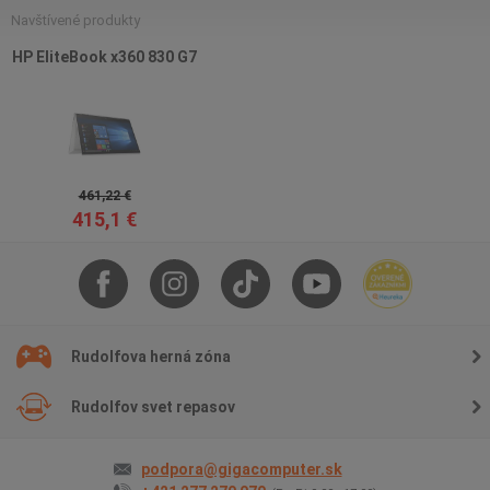
Navštívené produkty
HP EliteBook x360 830 G7
461,22 €
415,1 €
Rudolfova herná zóna
Rudolfov svet repasov
podpora@gigacomputer.sk