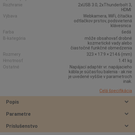
Rozhranie
2xUSB 3.0, 2xThunderbolt 3,
HDMI
Výbava
Webkamera, WiFi, čítačka
odtlačkov prstov, podsvietená
klávesnica
Farba
šedá
B-kategória
môže obsahovať drobné
kozmetické vady alebo
čiastočné funkčné obmedzenia
Rozmery
323 × 17.9 × 214.6 (mm)
Hmotnosť
1.41 kg
Ostatné
Napájací adaptér vr. napájacieho
kábla je súčasťou balenia - ak nie
je uvedené vyššie v parametroch
inak.
Celá špecifikácia
Popis
Parametre
Príslušenstvo