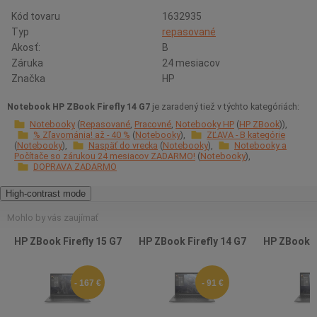
Kód tovaru
1632935
Typ
repasované
Akosť:
B
Záruka
24 mesiacov
Značka
HP
Notebook HP ZBook Firefly 14 G7
je zaradený tiež v týchto kategóriách:
Notebooky
Repasované
Pracovné
Notebooky HP
HP ZBook
% Zľavománia! až - 40 %
Notebooky
ZĽAVA - B kategórie
Notebooky
Naspäť do vrecka
Notebooky
Notebooky a
Počítače so zárukou 24 mesiacov ZADARMO!
Notebooky
DOPRAVA ZADARMO
High-contrast mode
Mohlo by vás zaujímať
HP ZBook Firefly 15 G7
HP ZBook Firefly 14 G7
HP ZBook Fi
- 167 €
- 91 €