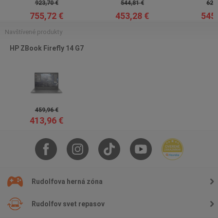
923,70 €
544,81 €
628,
755,72 €
453,28 €
545,
Navštívené produkty
HP ZBook Firefly 14 G7
459,96 €
413,96 €
Rudolfova herná zóna
Rudolfov svet repasov