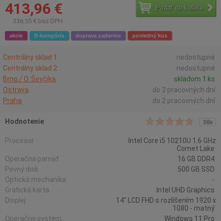
413,96 €
Pridať do košíka
336,55 € bez DPH
akcie
B-kategória
doprava zadarmo
posledný kus
Centrálny sklad 1
nedostupné
Centrálny sklad 2
nedostupné
Brno / O. Ševčíka
skladom 1 ks
Ostrava
do 2 pracovných dní
Praha
do 2 pracovných dní
Hodnotenie
38x
Procesor
Intel Core i5 10210U 1.6 GHz
Comet Lake
Operačná pamäť
16 GB DDR4
Pevný disk
500 GB SSD
Optická mechanika
-
Grafická karta
Intel UHD Graphics
Displej
14" LCD FHD s rozlíšením 1920 x
1080 - matný
Operačný systém
Windows 11 Pro