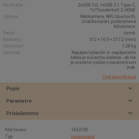
Rozhranie
2xUSB 3.0, 1xUSB 3.1 Type-C,
1xThunderbolt 3, HDMI
Výbava
Webkamera, WiFi, bluetooth,
čítačka kariet, podsvietená
klávesnica
Farba
černá
Rozmery
312 × 16.9 × 217.2 (mm)
Hmotnosť
1.28 kg
Ostatné
Napájací adaptér vr. napájacieho
kábla je súčasťou balenia - ak nie
je uvedené vyššie v parametroch
inak.
Celá špecifikácia
Popis
Parametre
Príslušenstvo
Kód tovaru
1653185
Typ
repasované