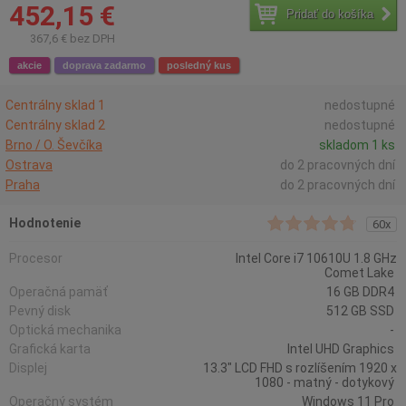
452,15 €
Pridať do košíka
367,6 € bez DPH
akcie
doprava zadarmo
posledný kus
Centrálny sklad 1
nedostupné
Centrálny sklad 2
nedostupné
Brno / O. Ševčíka
skladom 1 ks
Ostrava
do 2 pracovných dní
Praha
do 2 pracovných dní
Hodnotenie
60x
Procesor
Intel Core i7 10610U 1.8 GHz
Comet Lake
Operačná pamäť
16 GB DDR4
Pevný disk
512 GB SSD
Optická mechanika
-
Grafická karta
Intel UHD Graphics
Displej
13.3" LCD FHD s rozlíšením 1920 x
1080 - matný - dotykový
Operačný systém
Windows 11 Pro