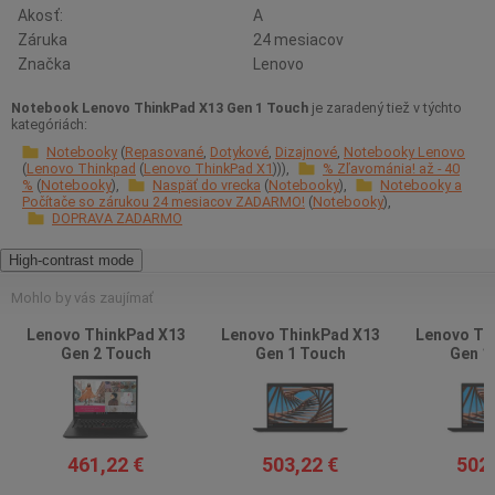
Akosť:
A
Záruka
24 mesiacov
Značka
Lenovo
Notebook Lenovo ThinkPad X13 Gen 1 Touch
je zaradený tiež v týchto
kategóriách:
Notebooky
Repasované
Dotykové
Dizajnové
Notebooky Lenovo
Lenovo Thinkpad
Lenovo ThinkPad X1
% Zľavománia! až - 40
%
Notebooky
Naspäť do vrecka
Notebooky
Notebooky a
Počítače so zárukou 24 mesiacov ZADARMO!
Notebooky
DOPRAVA ZADARMO
High-contrast mode
Mohlo by vás zaujímať
Lenovo ThinkPad X13
Lenovo ThinkPad X13
Lenovo Th
Gen 2 Touch
Gen 1 Touch
Gen 1
461,22 €
503,22 €
502,