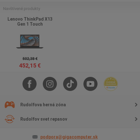
Navštívené produkty
Lenovo ThinkPad X13
Gen 1 Touch
502,38 €
452,15 €
Rudolfova herná zóna
Rudolfov svet repasov
podpora@gigacomputer.sk