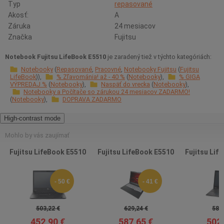
Typ
repasované
Akosť:
A
Záruka
24 mesiacov
Značka
Fujitsu
Notebook Fujitsu LifeBook E5510
je zaradený tiež v týchto kategóriách:
Notebooky
Repasované
Pracovné
Notebooky Fujitsu
Fujitsu
LifeBook
% Zľavománia! až - 40 %
Notebooky
% GIGA
VÝPREDAJ %
Notebooky
Naspäť do vrecka
Notebooky
Notebooky a Počítače so zárukou 24 mesiacov ZADARMO!
Notebooky
DOPRAVA ZADARMO
High-contrast mode
Mohlo by vás zaujímať
Fujitsu LifeBook E5510
Fujitsu LifeBook E5510
Fujitsu Lif
- 50 €
- 41 €
503,22 €
629,24 €
586,
452,90 €
587,65 €
502,