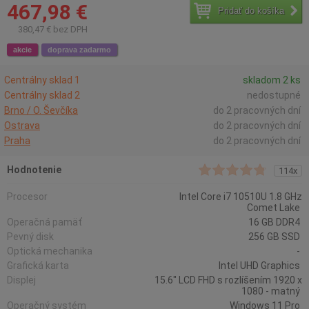
467,98 €
Pridať do košíka
380,47 € bez DPH
akcie
doprava zadarmo
Centrálny sklad 1
skladom 2 ks
Centrálny sklad 2
nedostupné
Brno / O. Ševčíka
do 2 pracovných dní
Ostrava
do 2 pracovných dní
Praha
do 2 pracovných dní
Hodnotenie
114x
Procesor
Intel Core i7 10510U 1.8 GHz
Comet Lake
Operačná pamäť
16 GB DDR4
Pevný disk
256 GB SSD
Optická mechanika
-
Grafická karta
Intel UHD Graphics
Displej
15.6" LCD FHD s rozlíšením 1920 x
1080 - matný
Operačný systém
Windows 11 Pro