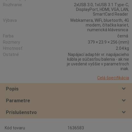
Rozhranie
2xUSB 3.0, 1xUSB 3.1 Type-C,
DisplayPort, HDMI, VGA, LAN,
SmartCard Reader
Výbava
Webkamera, WiFi, bluetooth, 4G
modem, čítačka kariet,
numerická klávesnica
Farba
černá
Rozmery
379 × 23.9 × 256 (mm)
Hmotnosť
2.04 kg
Ostatné
Napájací adaptér vr. napájacieho
kábla je súčasťou balenia - ak nie
je uvedené vyššie v parametroch
inak.
Celá špecifikácia
Popis
Parametre
Príslušenstvo
Kód tovaru
1636583