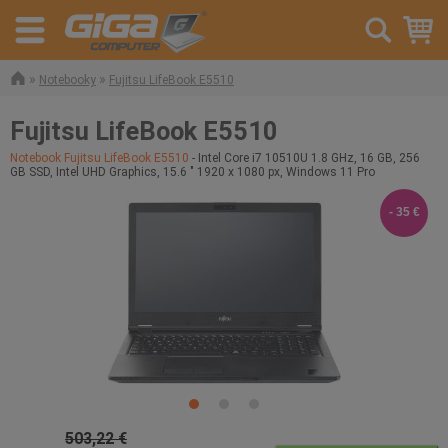
»
»
Notebooky
Fujitsu LifeBook E5510
Fujitsu LifeBook E5510
Notebook Fujitsu LifeBook E5510
- Intel Core i7 10510U 1.8 GHz, 16 GB, 256
GB SSD, Intel UHD Graphics, 15.6 " 1920 x 1080 px, Windows 11 Pro
- 35 €
503,22 €