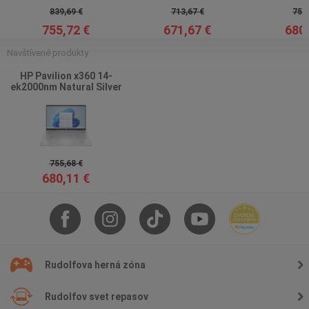
839,69 €
713,67 €
755,
755,72 €
671,67 €
680,
Navštívené produkty
HP Pavilion x360 14-
ek2000nm Natural Silver
755,68 €
680,11 €
Rudolfova herná zóna
Rudolfov svet repasov