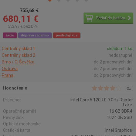
755,68 €
680,11 €
Pridať do košíka
552,93 € bez DPH
akcie
doprava zadarmo
posledný kus
Centrálny sklad 1
skladom 1 ks
Centrálny sklad 2
nedostupné
Brno / O. Ševčíka
do 2 pracovných dní
Ostrava
do 2 pracovných dní
Praha
do 2 pracovných dní
Hodnotenie
3x
Procesor
Intel Core 5 120U 0.9 GHz Raptor
Lake
Operačná pamäť
16 GB DDR4
Pevný disk
1024 GB SSD
Optická mechanika
-
Grafická karta
Intel Graphics