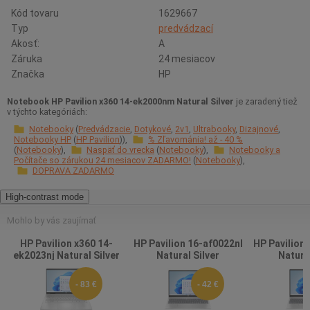
Kód tovaru
1629667
Typ
predvádzací
Akosť:
A
Záruka
24 mesiacov
Značka
HP
Notebook HP Pavilion x360 14-ek2000nm Natural Silver
je zaradený tiež
v týchto kategóriách:
Notebooky
Predvádzacie
Dotykové
2v1
Ultrabooky
Dizajnové
Notebooky HP
HP Pavilion
% Zľavománia! až - 40 %
Notebooky
Naspäť do vrecka
Notebooky
Notebooky a
Počítače so zárukou 24 mesiacov ZADARMO!
Notebooky
DOPRAVA ZADARMO
High-contrast mode
Mohlo by vás zaujímať
HP Pavilion x360 14-
HP Pavilion 16-af0022nl
HP Pavilion
ek2023nj Natural Silver
Natural Silver
Natural
- 83 €
- 42 €