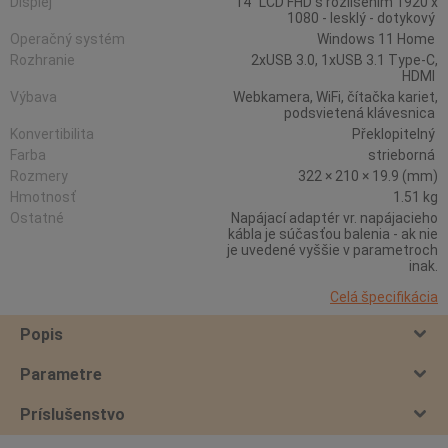
Displej
14" LCD FHD s rozlíšením 1920 x
1080 - lesklý - dotykový
Operačný systém
Windows 11 Home
Rozhranie
2xUSB 3.0, 1xUSB 3.1 Type-C,
HDMI
Výbava
Webkamera, WiFi, čítačka kariet,
podsvietená klávesnica
Konvertibilita
Překlopitelný
Farba
strieborná
Rozmery
322 × 210 × 19.9 (mm)
Hmotnosť
1.51 kg
Ostatné
Napájací adaptér vr. napájacieho
kábla je súčasťou balenia - ak nie
je uvedené vyššie v parametroch
inak.
Celá špecifikácia
Popis
Parametre
Príslušenstvo