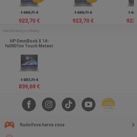
1 049,71 €
1 049,71 €
1 049
923,70 €
923,70 €
923,
Navštívené produkty
HP OmniBook X 14-
fe0001nn Touch Meteor
Silver
1 007,71 €
839,69 €
Rudolfova herná zóna