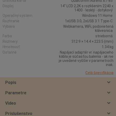
Grafická karta
Qualcomm Adreno X1-85
Displej
14" LCD 2,2K s rozlišením 2240 x
1400 - lesklý - dotykový
Operačný systém
Windows 11 Home
Rozhranie
1xUSB 3.0, 2xUSB 3.1 Type-C
Výbava
Webkamera, WiFi, podsvietená
klávesnica
Farba
strieborná
Rozmery
312.9 × 14.4 × 223.5 (mm)
Hmotnosť
1.34 kg
Ostatné
Napájací adaptér vr. napájacieho
kábla je súčasťou balenia - ak nie
je uvedené vyššie v parametroch
inak.
Celá špecifikácia
Popis
Parametre
Video
Príslušenstvo