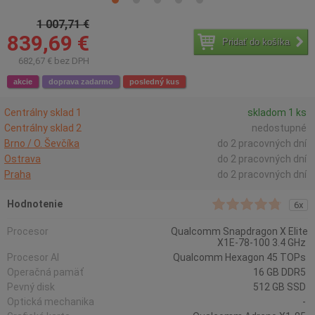
1 007,71 €
839,69 €
Pridať do košíka
682,67 € bez DPH
akcie
doprava zadarmo
posledný kus
Centrálny sklad 1
skladom 1 ks
Centrálny sklad 2
nedostupné
Brno / O. Ševčíka
do 2 pracovných dní
Ostrava
do 2 pracovných dní
Praha
do 2 pracovných dní
Hodnotenie
6x
Procesor
Qualcomm Snapdragon X Elite
X1E-78-100 3.4 GHz
Procesor AI
Qualcomm Hexagon 45 TOPs
Operačná pamäť
16 GB DDR5
Pevný disk
512 GB SSD
Optická mechanika
-