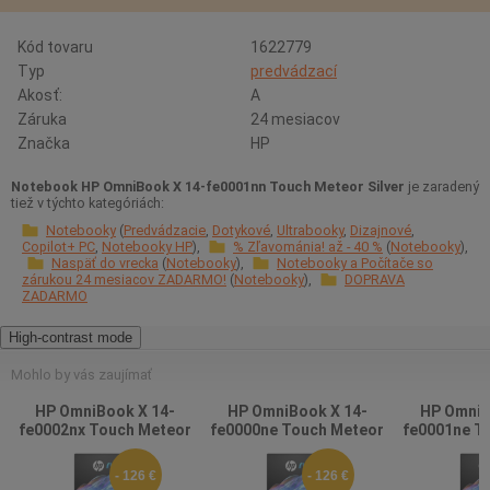
Kód tovaru
1622779
Typ
predvádzací
Akosť:
A
Záruka
24 mesiacov
Značka
HP
Notebook HP OmniBook X 14-fe0001nn Touch Meteor Silver
je zaradený
tiež v týchto kategóriách:
Notebooky
Predvádzacie
Dotykové
Ultrabooky
Dizajnové
Copilot+ PC
Notebooky HP
% Zľavománia! až - 40 %
Notebooky
Naspäť do vrecka
Notebooky
Notebooky a Počítače so
zárukou 24 mesiacov ZADARMO!
Notebooky
DOPRAVA
ZADARMO
High-contrast mode
Mohlo by vás zaujímať
HP OmniBook X 14-
HP OmniBook X 14-
HP OmniB
fe0002nx Touch Meteor
fe0000ne Touch Meteor
fe0001ne T
Silver
Silver
Sil
- 126 €
- 126 €