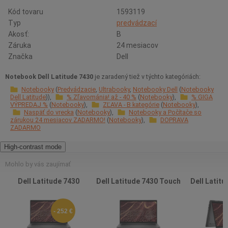
Kód tovaru
1593119
Typ
predvádzací
Akosť:
B
Záruka
24 mesiacov
Značka
Dell
Notebook Dell Latitude 7430
je zaradený tiež v týchto kategóriách:
Notebooky
Predvádzacie
Ultrabooky
Notebooky Dell
Notebooky
Dell Latitude
% Zľavománia! až - 40 %
Notebooky
% GIGA
VÝPREDAJ %
Notebooky
ZĽAVA - B kategórie
Notebooky
Naspäť do vrecka
Notebooky
Notebooky a Počítače so
zárukou 24 mesiacov ZADARMO!
Notebooky
DOPRAVA
ZADARMO
High-contrast mode
Mohlo by vás zaujímať
Dell Latitude 7430
Dell Latitude 7430 Touch
Dell Latitu
- 252 €