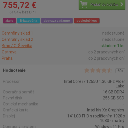
755,72 €
Pridať do košíka
614,4 € bez DPH
akcie
B-kategória
doprava zadarmo
posledný kus
Centrálny sklad 1
nedostupné
Centrálny sklad 2
nedostupné
Brno / O. Ševčíka
skladom 1 ks
Ostrava
do 2 pracovných dní
Praha
do 2 pracovných dní
Hodnotenie
60x
Procesor
Intel Core i7 1265U 1.30 GHz Alder
Lake
Operačná pamäť
16 GB DDR4
Pevný disk
256 GB SSD
Optická mechanika
-
Grafická karta
Intel Iris Xe Graphics
Displej
14" LCD FHD s rozlíšením 1920 x
1080 - matný
Operačný systém
Windows 11 Pro