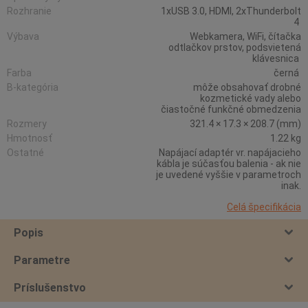
Rozhranie
1xUSB 3.0, HDMI, 2xThunderbolt
4
Výbava
Webkamera, WiFi, čítačka
odtlačkov prstov, podsvietená
klávesnica
Farba
černá
B-kategória
môže obsahovať drobné
kozmetické vady alebo
čiastočné funkčné obmedzenia
Rozmery
321.4 × 17.3 × 208.7 (mm)
Hmotnosť
1.22 kg
Ostatné
Napájací adaptér vr. napájacieho
kábla je súčasťou balenia - ak nie
je uvedené vyššie v parametroch
inak.
Celá špecifikácia
Popis
Parametre
Príslušenstvo