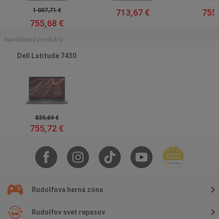
1 007,71 €
713,67 €
755,
755,68 €
Navštívené produkty
Dell Latitude 7430
839,69 €
755,72 €
Rudolfova herná zóna
Rudolfov svet repasov