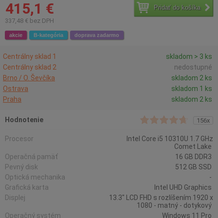
415,1 €
Pridať do košíka
337,48 € bez DPH
akcie
B-kategória
doprava zadarmo
Centrálny sklad 1
skladom > 3 ks
Centrálny sklad 2
nedostupné
Brno / O. Ševčíka
skladom 2 ks
Ostrava
skladom 1 ks
Praha
skladom 2 ks
Hodnotenie
156x
Procesor
Intel Core i5 10310U 1.7 GHz
Comet Lake
Operačná pamäť
16 GB DDR3
Pevný disk
512 GB SSD
Optická mechanika
-
Grafická karta
Intel UHD Graphics
Displej
13.3" LCD FHD s rozlíšením 1920 x
1080 - matný - dotykový
Operačný systém
Windows 11 Pro