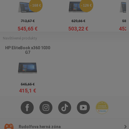
- 168 €
- 126 €
713,67 €
629,66 €
586,
545,65 €
503,22 €
452,
Navštívené produkty
HP EliteBook x360 1030
G7
545,65 €
415,1 €
Rudolfova herná zóna