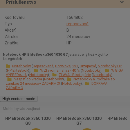
Príslušenstvo
Kód tovaru
1564802
Typ
repasované
Akosť:
B
Záruka
24 mesiacov
Značka
HP
Notebook HP EliteBook x360 1030 G7
je zaradený tiež v týchto
kategóriách:
Notebooky
Repasované
Dotykové
2v1
Dizajnové
Notebooky HP
HP EliteBook
% Zľavománia! až - 40 %
Notebooky
% GIGA
VÝPREDAJ %
Notebooky
ZĽAVA - B kategórie
Notebooky
Naspäť do vrecka
Notebooky
Notebooky a Počítače so
zárukou 24 mesiacov ZADARMO!
Notebooky
DOPRAVA
ZADARMO
High-contrast mode
Mohlo by vás zaujímať
HP EliteBook x360 1030
HP EliteBook x360 1030
HP EliteBoo
G8
G7
G