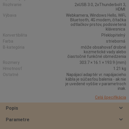
Rozhranie
2xUSB 3.0, 2xThunderbolt 3,
HDMI
Výbava
Webkamera, Windows Hello, WiFi,
Bluetooth, 4G modem, čítačka
odtlačkov prstov, podsvietená
klávesnica
Konvertibilita
Překlopitelný
Farba
strieborná
B-kategória
môže obsahovať drobné
kozmetické vady alebo
čiastočné funkčné obmedzenia
Rozmery
303.7 × 16.1 × 193.9 (mm)
Hmotnosť
1.21 kg
Ostatné
Napájací adaptér vr. napájacieho
kábla je súčasťou balenia - ak nie
je uvedené vyššie v parametroch
inak.
Celá špecifikácia
Popis
Parametre