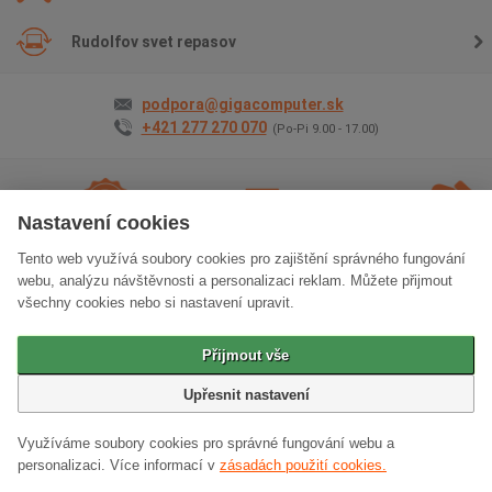
Rudolfov svet repasov
podpora@gigacomputer.sk
+421 277 270 070
(Po-Pi 9.00 - 17.00)
Nastavení cookies
Tento web využívá soubory cookies pro zajištění správného fungování
2 roky záruky
na
Doprava
zadarmo
Osobný
webu, analýzu návštěvnosti a personalizaci reklam. Můžete přijmout
všetko
odber
zadarm
všechny cookies nebo si nastavení upravit.
Klasická verzia stránok
Přijmout vše
© 2006 - 2026 GIGACOMPUTER a.s.
Upřesnit nastavení
Využíváme soubory cookies pro správné fungování webu a
personalizaci.
Více informací v
zásadách použití cookies.