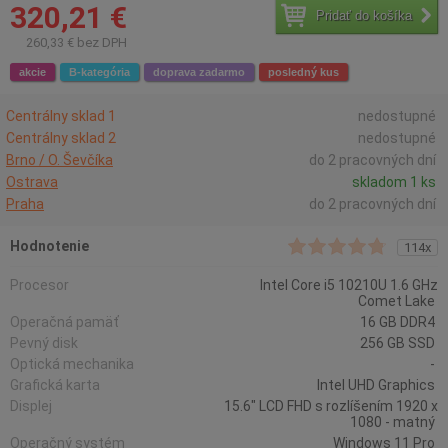
320,21 €
Pridať do košíka
260,33 € bez DPH
akcie
B-kategória
doprava zadarmo
posledný kus
Centrálny sklad 1
nedostupné
Centrálny sklad 2
nedostupné
Brno / O. Ševčíka
do 2 pracovných dní
Ostrava
skladom 1 ks
Praha
do 2 pracovných dní
Hodnotenie
114x
Procesor
Intel Core i5 10210U 1.6 GHz
Comet Lake
Operačná pamäť
16 GB DDR4
Pevný disk
256 GB SSD
Optická mechanika
-
Grafická karta
Intel UHD Graphics
Displej
15.6" LCD FHD s rozlíšením 1920 x
1080 - matný
Operačný systém
Windows 11 Pro