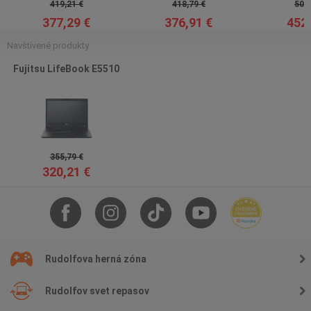
419,21 €
418,79 €
503,
377,29 €
376,91 €
452,
Navštívené produkty
Fujitsu LifeBook E5510
355,79 €
320,21 €
Rudolfova herná zóna
Rudolfov svet repasov