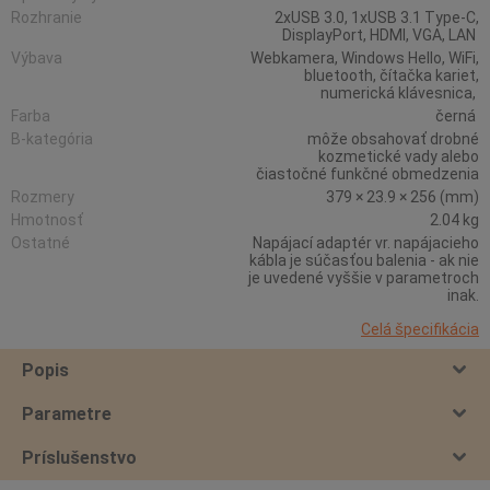
Rozhranie
2xUSB 3.0, 1xUSB 3.1 Type-C,
DisplayPort, HDMI, VGA, LAN
Výbava
Webkamera, Windows Hello, WiFi,
bluetooth, čítačka kariet,
numerická klávesnica,
Farba
černá
B-kategória
môže obsahovať drobné
kozmetické vady alebo
čiastočné funkčné obmedzenia
Rozmery
379 × 23.9 × 256 (mm)
Hmotnosť
2.04 kg
Ostatné
Napájací adaptér vr. napájacieho
kábla je súčasťou balenia - ak nie
je uvedené vyššie v parametroch
inak.
Celá špecifikácia
Popis
Parametre
Príslušenstvo