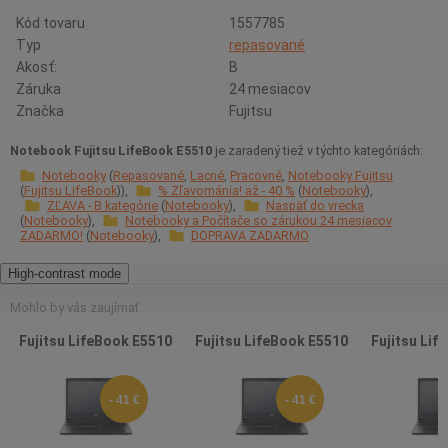
Kód tovaru
1557785
Typ
repasované
Akosť:
B
Záruka
24 mesiacov
Značka
Fujitsu
Notebook Fujitsu LifeBook E5510
je zaradený tiež v týchto kategóriách:
Notebooky
Repasované
Lacné
Pracovné
Notebooky Fujitsu
Fujitsu LifeBook
% Zľavománia! až - 40 %
Notebooky
ZĽAVA - B kategórie
Notebooky
Naspäť do vrecka
Notebooky
Notebooky a Počítače so zárukou 24 mesiacov
ZADARMO!
Notebooky
DOPRAVA ZADARMO
High-contrast mode
Mohlo by vás zaujímať
Fujitsu LifeBook E5510
Fujitsu LifeBook E5510
Fujitsu Lif
- 41 €
- 41 €