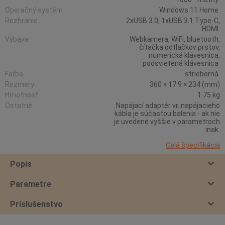
Operačný systém
Windows 11 Home
Rozhranie
2xUSB 3.0, 1xUSB 3.1 Type-C,
HDMI
Výbava
Webkamera, WiFi, bluetooth,
čítačka odtlačkov prstov,
numerická klávesnica,
podsvietená klávesnica
Farba
strieborná
Rozmery
360 × 17.9 × 234 (mm)
Hmotnosť
1.75 kg
Ostatné
Napájací adaptér vr. napájacieho
kábla je súčasťou balenia - ak nie
je uvedené vyššie v parametroch
inak.
Celá špecifikácia
Popis
Parametre
Príslušenstvo