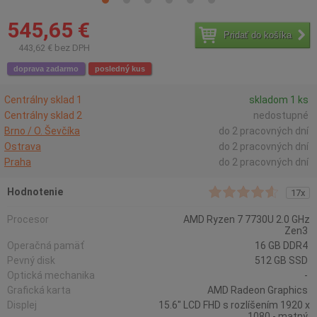
545,65 €
Pridať do košíka
443,62 € bez DPH
doprava zadarmo
posledný kus
Centrálny sklad 1
skladom 1 ks
Centrálny sklad 2
nedostupné
Brno / O. Ševčíka
do 2 pracovných dní
Ostrava
do 2 pracovných dní
Praha
do 2 pracovných dní
Hodnotenie
17x
Procesor
AMD Ryzen 7 7730U 2.0 GHz
Zen3
Operačná pamäť
16 GB DDR4
Pevný disk
512 GB SSD
Optická mechanika
-
Grafická karta
AMD Radeon Graphics
Displej
15.6" LCD FHD s rozlíšením 1920 x
1080 - matný