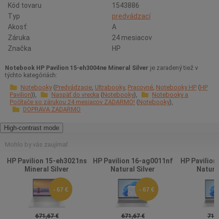
Kód tovaru
1543886
Typ
predvádzací
Akosť:
A
Záruka
24 mesiacov
Značka
HP
Notebook HP Pavilion 15-eh3004ne Mineral Silver
je zaradený tiež v
týchto kategóriách:
Notebooky
Predvádzacie
Ultrabooky
Pracovné
Notebooky HP
HP
Pavilion
Naspäť do vrecka
Notebooky
Notebooky a
Počítače so zárukou 24 mesiacov ZADARMO!
Notebooky
DOPRAVA ZADARMO
High-contrast mode
Mohlo by vás zaujímať
HP Pavilion 15-eh3021ns
HP Pavilion 16-ag0011nf
HP Pavilion
Mineral Silver
Natural Silver
Natural
- 67 €
- 67 €
671,67 €
671,67 €
713,