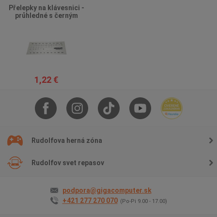
Přelepky na klávesnici -
průhledné s černým
potiskem
1,22 €
Rudolfova herná zóna
Rudolfov svet repasov
podpora@gigacomputer.sk
+421 277 270 070
(Po-Pi 9.00 - 17.00)