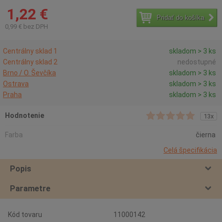
1,22 €
Pridať do košíka
0,99 € bez DPH
Centrálny sklad 1
skladom > 3 ks
Centrálny sklad 2
nedostupné
Brno / O. Ševčíka
skladom > 3 ks
Ostrava
skladom > 3 ks
Praha
skladom > 3 ks
Hodnotenie
13x
Farba
čierna
Celá špecifikácia
Popis
Parametre
Kód tovaru
11000142