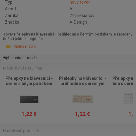
Typ
nový tovar
Akosť:
A
Záruka
24 mesiacov
Značka
A-Design
Tovar
Přelepky na klávesnici - průhledné s černým potiskem
je zaradený
tiež v týchto kategóriách:
Príslušenstvo
High-contrast mode
Mohlo by vás zaujímať
Přelepky na klávesnici -
Přelepky na klávesnici -
Přelepky na 
černé s bílým potiskem
průhledné s červeným
bílé s čern
potiskem
1,22 €
1,22 €
1,2
Navštívené produkty