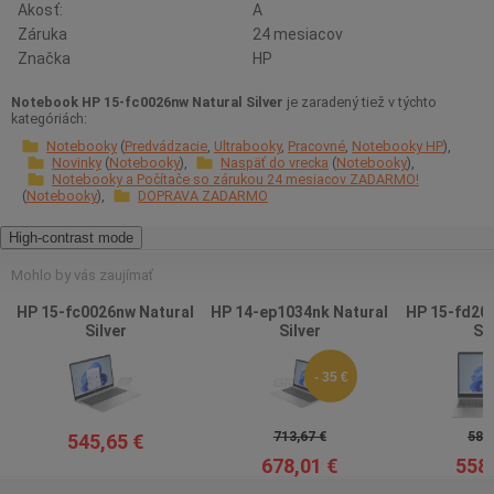
Akosť:
A
Záruka
24 mesiacov
Značka
HP
Notebook HP 15-fc0026nw Natural Silver
je zaradený tiež v týchto
kategóriách:
Notebooky
Predvádzacie
Ultrabooky
Pracovné
Notebooky HP
Novinky
Notebooky
Naspäť do vrecka
Notebooky
Notebooky a Počítače so zárukou 24 mesiacov ZADARMO!
Notebooky
DOPRAVA ZADARMO
High-contrast mode
Mohlo by vás zaujímať
HP 15-fc0026nw Natural
HP 14-ep1034nk Natural
HP 15-fd201
Silver
Silver
Sil
- 35 €
713,67 €
587,
545,65 €
678,01 €
558,