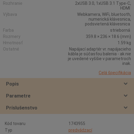
Rozhranie
2xUSB 3.0, 1xUSB 3.1 Type-C,
HDMI
Výbava
Webkamera, WiFi, bluetooth,
numerická klávesnica,
podsvietená klávesnica
Farba
strieborná
Rozmery
359.8 × 236 × 18.6 (mm)
Hmotnosť
1.59 kg
Ostatné
Napájací adaptér vr. napájacieho
kábla je súčasťou balenia - ak nie
je uvedené vyššie v parametroch
inak.
Celá špecifikácia
Popis
Parametre
Príslušenstvo
Kód tovaru
1743955
Typ
predvádzací