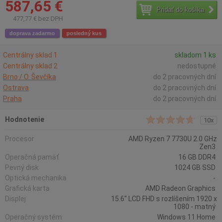
587,65 €
Pridať do košíka
477,77 € bez DPH
doprava zadarmo
posledný kus
Centrálny sklad 1
skladom 1 ks
Centrálny sklad 2
nedostupné
Brno / O. Ševčíka
do 2 pracovných dní
Ostrava
do 2 pracovných dní
Praha
do 2 pracovných dní
Hodnotenie
10x
Procesor
AMD Ryzen 7 7730U 2.0 GHz
Zen3
Operačná pamäť
16 GB DDR4
Pevný disk
1024 GB SSD
Optická mechanika
-
Grafická karta
AMD Radeon Graphics
Displej
15.6" LCD FHD s rozlíšením 1920 x
1080 - matný
Operačný systém
Windows 11 Home