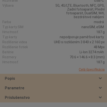
Rozhranie
USB-C
Výbava
5G, 4G/LTE, Bluetooth, NFC, GPS,
Zadní fotoaparát, Přední
fotoaparát, DualSIM, Wifi,
bezdrátové nabíjení
Farba
modrá
Typ karty SIM
nanoSIM, eSIM
Hmotnosť
187 g
Typ karty
nepodporuje paměťové karty
Rozlíšenie videa
UHD s rozlišením 3 840 x 2 160 px
Rozlíšenie fotiek
48 Mpx
Batérie
Li-Ion 3274 mAh
Rozmery
70.6 × 146.6 × 8.3 (mm)
Hmotnosť
187 g
Celá špecifikácia
Popis
Parametre
Príslušenstvo