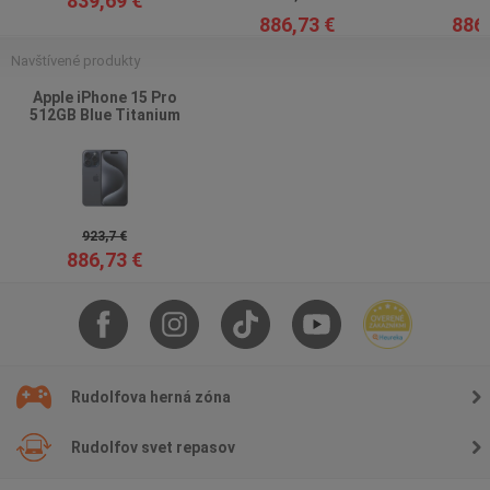
839,69 €
886,73 €
886,
Navštívené produkty
Apple iPhone 15 Pro
512GB Blue Titanium
923,7 €
886,73 €
Rudolfova herná zóna
Rudolfov svet repasov