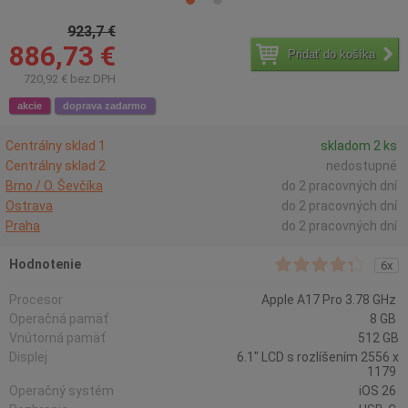
923,7 €
886,73 €
Pridať do košíka
720,92 € bez DPH
akcie
doprava zadarmo
Centrálny sklad 1
skladom 2 ks
Centrálny sklad 2
nedostupné
Brno / O. Ševčíka
do 2 pracovných dní
Ostrava
do 2 pracovných dní
Praha
do 2 pracovných dní
Hodnotenie
6x
Procesor
Apple A17 Pro 3.78 GHz
Operačná pamäť
8 GB
Vnútorná pamäť
512 GB
Displej
6.1" LCD s rozlíšením 2556 x
1179
Operačný systém
iOS 26