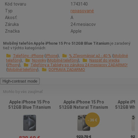
Kód tovaru
1743140
Typ
repasované
Akosť:
A
Záruka
24 mesiacov
Značka
Apple
Mobilný telefón Apple iPhone 15 Pro 512GB Blue Titanium
je zaradený
tiež v týchto kategóriách:
Telefóny - iPhone
iPhone
% Zľavománia! až - 40 %
Mobilné
telefóny
Novinky
Mobilné telefóny
Naspäť do vrecka
iPhony
Telefóny a Tablety so zárukou 24 mesiacov ZADARMO!
Mobilné telefóny
DOPRAVA ZADARMO
High-contrast mode
Mohlo by vás zaujímať
Apple iPhone 15 Pro
Apple iPhone 15 Pro
Apple iPh
512GB Blue Titanium
512GB Natural Titanium
512GB Whit
- 36 €
923,70 €
923,