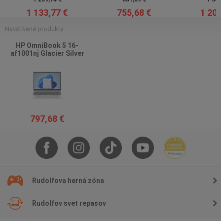
1 133,77 €
755,68 €
1 209
Navštívené produkty
HP OmniBook 5 16-
af1001nj Glacier Silver
797,68 €
Rudolfova herná zóna
Rudolfov svet repasov