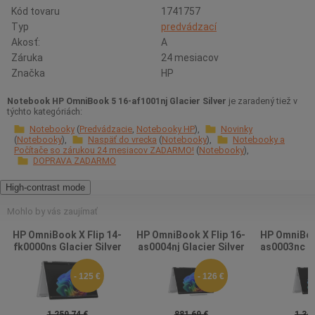
Kód tovaru
1741757
Typ
predvádzací
Akosť:
A
Záruka
24 mesiacov
Značka
HP
Notebook HP OmniBook 5 16-af1001nj Glacier Silver
je zaradený tiež v
týchto kategóriách:
Notebooky
Predvádzacie
Notebooky HP
Novinky
Notebooky
Naspäť do vrecka
Notebooky
Notebooky a
Počítače so zárukou 24 mesiacov ZADARMO!
Notebooky
DOPRAVA ZADARMO
High-contrast mode
Mohlo by vás zaujímať
HP OmniBook X Flip 14-
HP OmniBook X Flip 16-
HP OmniBook
fk0000ns Glacier Silver
as0004nj Glacier Silver
as0003nc Gl
- 125 €
- 126 €
1 259,74 €
881,69 €
1 343