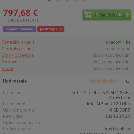
797,68 €
Pridať do košíka
648,52 € bez DPH
doprava zadarmo
posledný kus
Centrálny sklad 1
skladom 1 ks
Centrálny sklad 2
nedostupné
Brno / O. Ševčíka
do 2 pracovných dní
Ostrava
do 2 pracovných dní
Praha
do 2 pracovných dní
Hodnotenie
4x
Procesor
Intel Core Ultra 5 225U 1.3 GHz
Arrow Lake
Procesor AI
Intel AI Boost 12 TOPs
Operačná pamäť
16 GB DDR5
Pevný disk
1024 GB SSD
Optická mechanika
-
Grafická karta
Intel Graphics