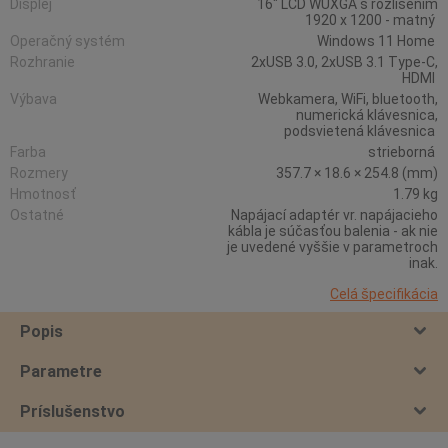
Displej
16" LCD WUXGA s rozlišením
1920 x 1200 - matný
Operačný systém
Windows 11 Home
Rozhranie
2xUSB 3.0, 2xUSB 3.1 Type-C,
HDMI
Výbava
Webkamera, WiFi, bluetooth,
numerická klávesnica,
podsvietená klávesnica
Farba
strieborná
Rozmery
357.7 × 18.6 × 254.8 (mm)
Hmotnosť
1.79 kg
Ostatné
Napájací adaptér vr. napájacieho
kábla je súčasťou balenia - ak nie
je uvedené vyššie v parametroch
inak.
Celá špecifikácia
Popis
Parametre
Príslušenstvo