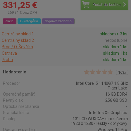
331,25 €
Pridať do košíka
269,31 € bez DPH
akcie
B-kategória
doprava zadarmo
Centrálny sklad 1
skladom > 3 ks
Centrálny sklad 2
nedostupné
Brno / O. Ševčíka
skladom 1 ks
Ostrava
skladom 1 ks
Praha
skladom 1 ks
Hodnotenie
163x
Procesor
Intel Core i5 1140G7 1.8 GHz
Tiger Lake
Operačná pamäť
16 GB DDR4
Pevný disk
256 GB SSD
Optická mechanika
-
Grafická karta
Intel Iris Xe Graphics
Displej
13" LCD WUXGA+ s rozlíšením
1920 x 1280 - lesklý - dotykový
Operačný systém
Windows 11 Pro