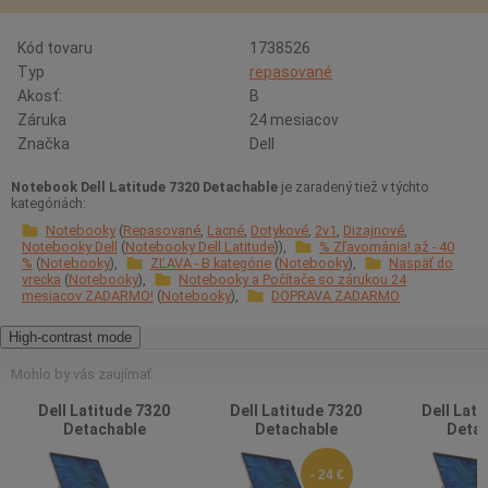
Kód tovaru
1738526
Typ
repasované
Akosť:
B
Záruka
24 mesiacov
Značka
Dell
Notebook Dell Latitude 7320 Detachable
je zaradený tiež v týchto
kategóriách:
Notebooky
Repasované
Lacné
Dotykové
2v1
Dizajnové
Notebooky Dell
Notebooky Dell Latitude
% Zľavománia! až - 40
%
Notebooky
ZĽAVA - B kategórie
Notebooky
Naspäť do
vrecka
Notebooky
Notebooky a Počítače so zárukou 24
mesiacov ZADARMO!
Notebooky
DOPRAVA ZADARMO
High-contrast mode
Mohlo by vás zaujímať
Dell Latitude 7320
Dell Latitude 7320
Dell Lati
Detachable
Detachable
Detac
- 24 €