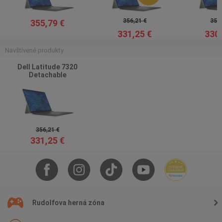
356,21 €
355,
355,79 €
331,25 €
330,
Navštívené produkty
Dell Latitude 7320
Detachable
356,21 €
331,25 €
Rudolfova herná zóna