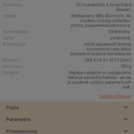
Rozhranie
2xThunderbolt 4, SmartCard
Reader
Výbava
Webkamera, WiFi, Bluetooth, 4G
modem, čítačka odtlačkov
prstov, podsvietená klávesnica
Konvertibilita
Oddeliteľný
Farba
strieborná
B-kategória
môže obsahovať drobné
kozmetické vady alebo
čiastočné funkčné obmedzenia
Rozmery
288.4 × 8.4 × 207.9 (mm)
Hmotnosť
789 g
Ostatné
Napájací adaptér vr. napájacieho
kábla je súčasťou balenia - ak nie
je uvedené vyššie v parametroch
inak.
Celá špecifikácia
Popis
Parametre
Príslušenstvo