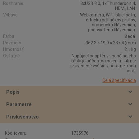
Rozhranie
3xUSB 3.0, 1xThunderbolt 4,
HDMI, LAN
Výbava
Webkamera, WiFi, bluetooth,
čítačka odtlačkov prstov,
numerická klávesnica,
podsvietená klávesnica
Farba
šedá
Rozmery
362.3 × 19.9 × 237.4 (mm)
Hmotnosť
2.1 kg
Ostatné
Napájací adaptér vr. napájacieho
kábla je súčasťou balenia - ak nie
je uvedené vyššie v parametroch
inak.
Celá špecifikácia
Popis
Parametre
Príslušenstvo
Kód tovaru
1735976