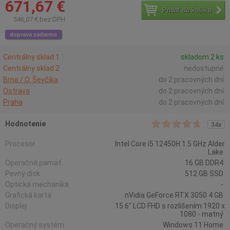
671,67 €
Pridať do košíka
546,07 € bez DPH
doprava zadarmo
Centrálny sklad 1
skladom 2 ks
Centrálny sklad 2
nedostupné
Brno / O. Ševčíka
do 2 pracovných dní
Ostrava
do 2 pracovných dní
Praha
do 2 pracovných dní
Hodnotenie
34x
Procesor
Intel Core i5 12450H 1.5 GHz Alder
Lake
Operačná pamäť
16 GB DDR4
Pevný disk
512 GB SSD
Optická mechanika
-
Grafická karta
nVidia GeForce RTX 3050 4 GB
Displej
15.6" LCD FHD s rozlíšením 1920 x
1080 - matný
Operačný systém
Windows 11 Home