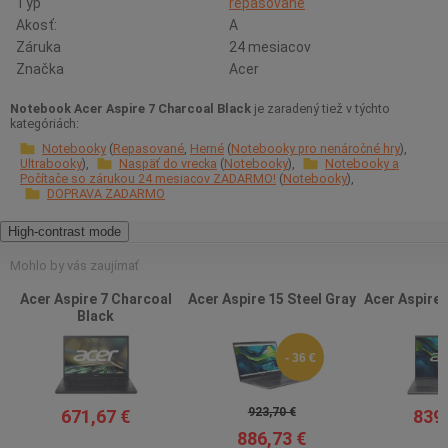
Typ
repasované
Akosť:
A
Záruka
24 mesiacov
Značka
Acer
Notebook Acer Aspire 7 Charcoal Black
je zaradený tiež v týchto
kategóriách:
Notebooky
Repasované
Herné
Notebooky pro nenáročné hry
Ultrabooky
Naspäť do vrecka
Notebooky
Notebooky a
Počítače so zárukou 24 mesiacov ZADARMO!
Notebooky
DOPRAVA ZADARMO
High-contrast mode
Mohlo by vás zaujímať
Acer Aspire 7 Charcoal
Acer Aspire 15 Steel Gray
Acer Aspire 
Black
- 36 €
923,70 €
671,67 €
839,
886,73 €