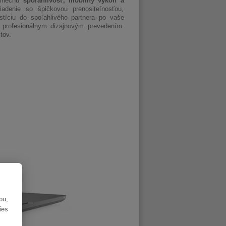
edinečnú
spoľahlivosť, mobilný výkon a
adenie so špičkovou prenositeľnosťou,
íciu do spoľahlivého partnera po vaše
profesionálnym dizajnovým prevedením.
tov.
bu,
ies