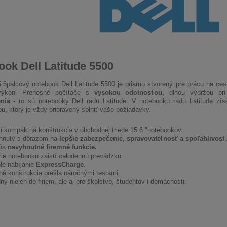
ok Dell Latitude 5500
.6palcový notebook Dell Latitude 5500 je priamo stvorený pre prácu na ce
výkon. Prenosné počítače s
vysokou odolnosťou,
dlhou výdržou pri 
nia
- to sú notebooky Dell radu Latitude. V notebooku radu Latitude zís
u, ktorý je vždy pripravený splniť vaše požiadavky.
i kompaktná konštrukcia v obchodnej triede 15.6 "notebookov.
hnutý s dôrazom na
lepšie zabezpečenie, spravovateľnosť a spoľahlivosť
ňa
nevyhnutné firemné funkcie.
rie notebooku zaistí celodennú prevádzku.
le nabíjanie
ExpressCharge.
ná konštrukcia prešla náročnými testami.
ý nielen do firiem, ale aj pre školstvo, študentov i domácnosti.