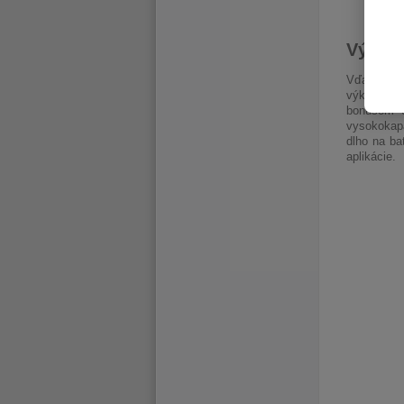
Výkon 
Vďaka mo
výkon pre 
bonusom e
vysokokapa
dlho na ba
aplikácie.