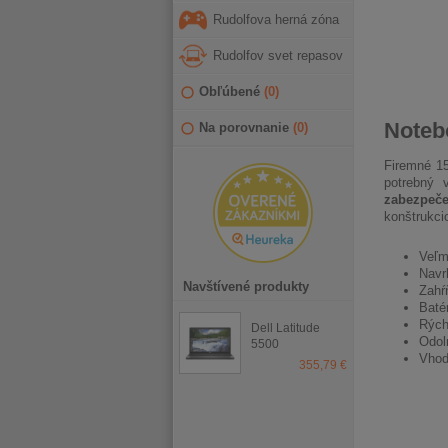
Rudolfova herná zóna
Rudolfov svet repasov
Obľúbené
(
0
)
Notebo
Na porovnanie
(
0
)
Firemné 15
potrebný 
zabezpeče
konštrukcio
Veľm
Navr
Navštívené produkty
Zahŕ
Baté
Rých
Dell Latitude
Odol
5500
Vhodn
355,79 €