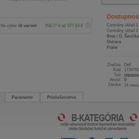
Dostupnos
Centrálny sklad 1
Na výber
16 variant
250,77 € až 377,63 €
Centrálny sklad 2
Brno / O. Ševčík
Ostrava
Praha
Značka:
Dell
Kód:
172970
Typ:
repaso
Akosť:
B
Záruka:
24 mesi
Parametre
Príslušenstvo