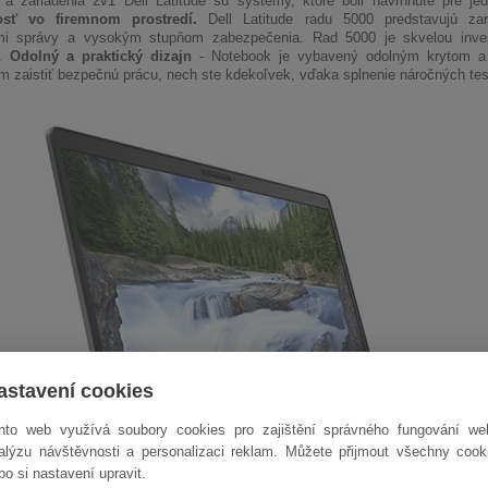
a zariadenia 2v1 Dell Latitude sú systémy, ktoré boli navrhnuté pre j
osť vo firemnom prostredí.
Dell Latitude radu 5000 predstavujú zari
i správy a vysokým stupňom zabezpečenia. Rad 5000 je skvelou invest
e.
Odolný a praktický dizajn
- Notebook je vybavený odolným krytom a 
 zaistiť bezpečnú prácu, nech ste kdekoľvek, vďaka splnenie náročných tes
astavení cookies
nto web využívá soubory cookies pro zajištění správného fungování we
alýzu návštěvnosti a personalizaci reklam. Můžete přijmout všechny cook
bo si nastavení upravit.