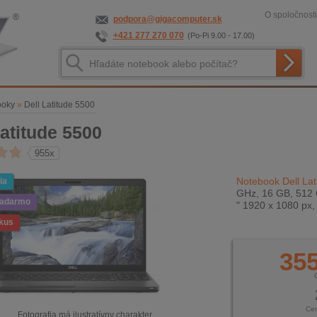
O spoločnosti
podpora@gigacomputer.sk
+421 277 270 070
(Po-Pi 9.00 - 17.00)
ooky
»
Dell Latitude 5500
Latitude 5500
955x
Notebook Dell Lat
ia
GHz, 16 GB, 512 
zadarmo
" 1920 x 1080 px
kus
355
Ce
Fotografia má ilustratívny charakter.