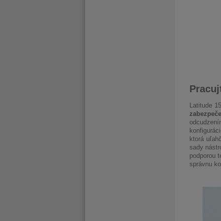
Pracuj
Latitude 1
zabezpeče
odcudzen
konfigurác
ktorá uľah
sady nástr
podporou t
správnu ko