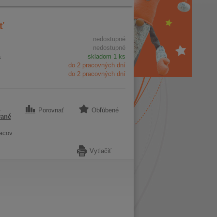
ť
nedostupné
nedostupné
a
skladom 1 ks
do 2 pracovných dní
do 2 pracovných dní
1
Porovnať
Obľúbené
vané
acov
Vytlačiť