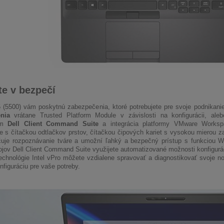
te v bezpečí
5 (5500) vám poskytnú zabezpečenia, ktoré potrebujete pre svoje podnikani
nia
vrátane Trusted Platform Module v závislosti na konfigurácii, ale
ím
Dell Client Command Suite
a integrácia platformy VMware Works
ie s čítačkou odtlačkov prstov, čítačkou čipových kariet s vysokou mierou 
čuje rozpoznávanie tváre a umožní ľahký a bezpečný prístup s funkciou W
ojov Dell Client Command Suite využijete automatizované možnosti konfigur
echnológie Intel vPro môžete vzdialene spravovať a diagnostikovať svoje n
nfiguráciu pre vaše potreby.