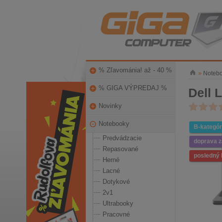
% Zľavománia! až - 40 %
»
Noteb
% GIGA VÝPREDAJ %
Dell 
Novinky
Notebooky
B-kategór
Predvádzacie
doprava 
Repasované
posledný 
Herné
Lacné
Dotykové
2v1
Ultrabooky
Pracovné