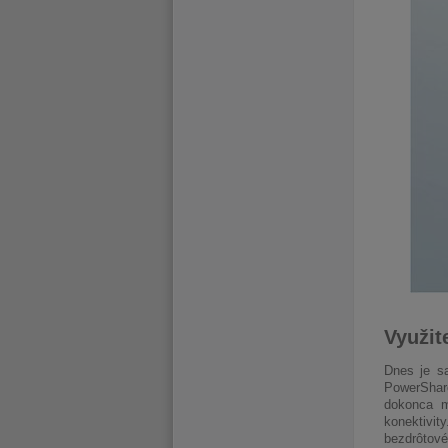
Využit
Dnes je s
PowerShare
dokonca m
konektivi
bezdrôtov