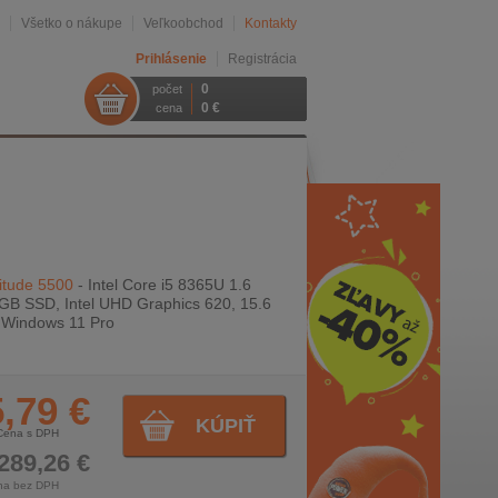
Všetko o nákupe
Veľkoobchod
Kontakty
Prihlásenie
Registrácia
0
počet
0 €
cena
itude 5500
- Intel Core i5 8365U 1.6
GB SSD, Intel UHD Graphics 620, 15.6
, Windows 11 Pro
,79 €
KÚPIŤ
Cena s DPH
289,26 €
na bez DPH