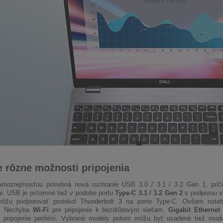
e rôzne možnosti pripojenia
amozrejmosťou potrebná nová rozhranie USB 3.0 / 3.1 / 3.2 Gen 1, prič
. USB je prítomné tiež v podobe portu
Type-C 3.1 / 3.2 Gen 2
s podporou vý
ôžu podporovať protokol Thunderbolt 3 na porte Type-C. Ovšem noteb
ty. Nechýba
Wi-Fi
pre pripojenie k bezdrôtovým sieťam,
Gigabit Ethernet
é pripojenie periférií. Vybrané modely potom môžu byť osadené tiež m