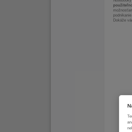
Notebooky 
použiteľn
možnosťam
podnikani
Dokáže vám
N
Te
an
ne