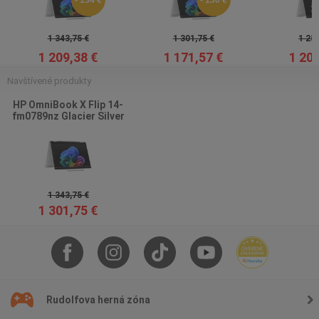
- 134 €
- 130 €
1 343,75 €
1 301,75 €
1 259
1 209,38 €
1 171,57 €
1 209
Navštívené produkty
HP OmniBook X Flip 14-
fm0789nz Glacier Silver
1 343,75 €
1 301,75 €
Rudolfova herná zóna