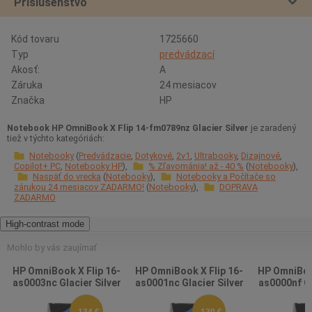
Príslušenstvo
Kód tovaru
1725660
Typ
predvádzací
Akosť:
A
Záruka
24 mesiacov
Značka
HP
Notebook HP OmniBook X Flip 14-fm0789nz Glacier Silver
je zaradený
tiež v týchto kategóriách:
Notebooky
Predvádzacie
Dotykové
2v1
Ultrabooky
Dizajnové
Copilot+ PC
Notebooky HP
% Zľavománia! až - 40 %
Notebooky
Naspäť do vrecka
Notebooky
Notebooky a Počítače so
zárukou 24 mesiacov ZADARMO!
Notebooky
DOPRAVA
ZADARMO
High-contrast mode
Mohlo by vás zaujímať
HP OmniBook X Flip 16-
HP OmniBook X Flip 16-
HP OmniBook
as0003nc Glacier Silver
as0001nc Glacier Silver
as0000nf Gl