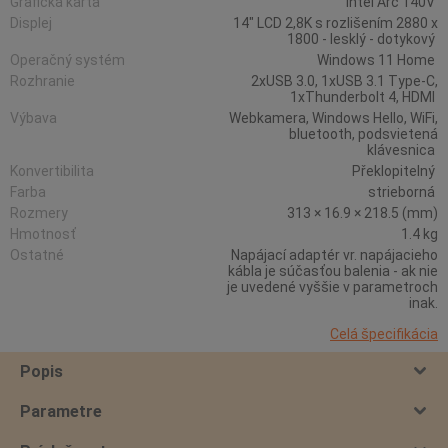
Grafická karta
Intel Arc 140V
Displej
14" LCD 2,8K s rozlišením 2880 x
1800 - lesklý - dotykový
Operačný systém
Windows 11 Home
Rozhranie
2xUSB 3.0, 1xUSB 3.1 Type-C,
1xThunderbolt 4, HDMI
Výbava
Webkamera, Windows Hello, WiFi,
bluetooth, podsvietená
klávesnica
Konvertibilita
Překlopitelný
Farba
strieborná
Rozmery
313 × 16.9 × 218.5 (mm)
Hmotnosť
1.4 kg
Ostatné
Napájací adaptér vr. napájacieho
kábla je súčasťou balenia - ak nie
je uvedené vyššie v parametroch
inak.
Celá špecifikácia
Popis
Parametre