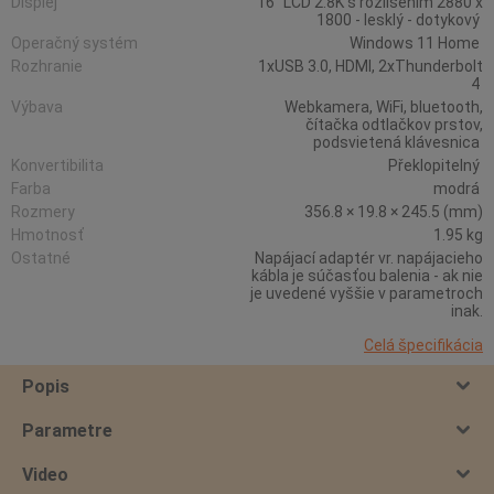
Displej
16" LCD 2.8K s rozlišením 2880 x
1800 - lesklý - dotykový
Operačný systém
Windows 11 Home
Rozhranie
1xUSB 3.0, HDMI, 2xThunderbolt
4
Výbava
Webkamera, WiFi, bluetooth,
čítačka odtlačkov prstov,
podsvietená klávesnica
Konvertibilita
Překlopitelný
Farba
modrá
Rozmery
356.8 × 19.8 × 245.5 (mm)
Hmotnosť
1.95 kg
Ostatné
Napájací adaptér vr. napájacieho
kábla je súčasťou balenia - ak nie
je uvedené vyššie v parametroch
inak.
Celá špecifikácia
Popis
Parametre
Video