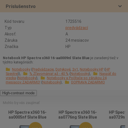
Príslušenstvo
Kód tovaru
1725516
Typ
predvádzací
Akosť:
A
Záruka
24 mesiacov
Značka
HP
Notebook HP Spectre x360 16-aa0009nl Slate Blue
je zaradený tiež v
týchto kategóriách:
Notebooky
Predvádzacie
Dotykové
2v1
Notebooky HP
HP
Spectre
% Zľavománia! až - 40 %
Notebooky
Naspäť do
vrecka
Notebooky
Notebooky a Počítače so zárukou 24
mesiacov ZADARMO!
Notebooky
DOPRAVA ZADARMO
High-contrast mode
Mohlo by vás zaujímať
HP Spectre x360 16-
HP Spectre x360 16-
HP Spectr
aa0005nf Slate Blue
aa0776ng Slate Blue
aa0729nz 