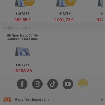
- 235 €
- 126 €
1 217,73 €
1 217,73 €
1 091
982,55 €
1 091,72 €
982,
Navštívené produkty
HP Spectre x360 16-
aa0009nl Slate Blue
1 091,72 €
1 048,03 €
Rudolfova herná zóna