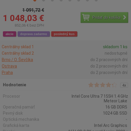
1 091,72 €
1 048,03 €
Pridať do košíka
852,06 € bez DPH
akcie
doprava zadarmo
posledný kus
Centrálny sklad 1
skladom 1 ks
Centrálny sklad 2
nedostupné
Brno / O. Ševčíka
do 2 pracovných dní
Ostrava
do 2 pracovných dní
Praha
do 2 pracovných dní
Hodnotenie
4x
Procesor
Intel Core Ultra 7 155H 1.4 GHz
Meteor Lake
Operačná pamäť
16 GB DDR5
Pevný disk
1024 GB SSD
Optická mechanika
-
Grafická karta
Intel Arc Graphics