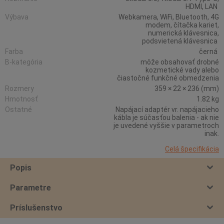
HDMI, LAN
Výbava
Webkamera, WiFi, Bluetooth, 4G
modem, čítačka kariet,
numerická klávesnica,
podsvietená klávesnica
Farba
černá
B-kategória
môže obsahovať drobné
kozmetické vady alebo
čiastočné funkčné obmedzenia
Rozmery
359 × 22 × 236 (mm)
Hmotnosť
1.82 kg
Ostatné
Napájací adaptér vr. napájacieho
kábla je súčasťou balenia - ak nie
je uvedené vyššie v parametroch
inak.
Celá špecifikácia
Popis
Parametre
Príslušenstvo