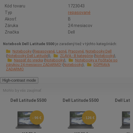
Kód tovaru
1723043
Typ
repasované
Akosť:
B
Záruka
24 mesiacov
Značka
Dell
Notebook Dell Latitude 5500
je zaradený tiež v týchto kategóriách:
Notebooky
Repasované
Lacné
Pracovné
Notebooky Dell
Notebooky Dell Latitude
ZĽAVA - B kategórie
Notebooky
Naspäť do vrecka
Notebooky
Notebooky a Počítače so
zárukou 24 mesiacov ZADARMO!
Notebooky
DOPRAVA
ZADARMO
High-contrast mode
Mohlo by vás zaujímať
Dell Latitude 5500
Dell Latitude 5500
Dell Lati
- 96 €
- 126 €