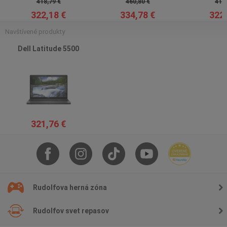
418,79 €
460,80 €
419,
322,18 €
334,78 €
322,
Navštívené produkty
Dell Latitude 5500
321,76 €
Rudolfova herná zóna
Rudolfov svet repasov