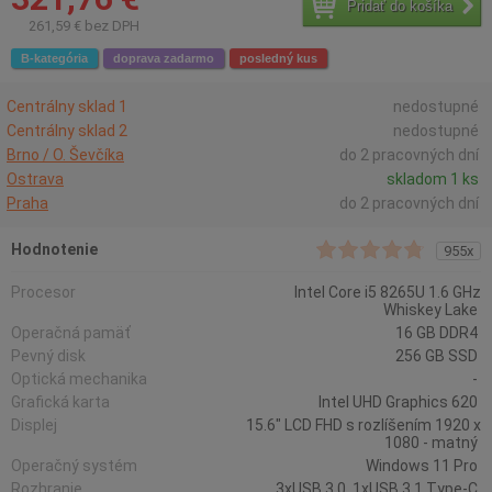
Pridať do košíka
261,59 € bez DPH
B-kategória
doprava zadarmo
posledný kus
Centrálny sklad 1
nedostupné
Centrálny sklad 2
nedostupné
Brno / O. Ševčíka
do 2 pracovných dní
Ostrava
skladom 1 ks
Praha
do 2 pracovných dní
Hodnotenie
955x
Procesor
Intel Core i5 8265U 1.6 GHz
Whiskey Lake
Operačná pamäť
16 GB DDR4
Pevný disk
256 GB SSD
Optická mechanika
-
Grafická karta
Intel UHD Graphics 620
Displej
15.6" LCD FHD s rozlíšením 1920 x
1080 - matný
Operačný systém
Windows 11 Pro
Rozhranie
3xUSB 3.0, 1xUSB 3.1 Type-C,