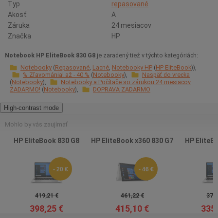
Typ
repasované
Akosť:
A
Záruka
24 mesiacov
Značka
HP
Notebook HP EliteBook 830 G8
je zaradený tiež v týchto kategóriách:
Notebooky
Repasované
Lacné
Notebooky HP
HP EliteBook
% Zľavománia! až - 40 %
Notebooky
Naspäť do vrecka
Notebooky
Notebooky a Počítače so zárukou 24 mesiacov
ZADARMO!
Notebooky
DOPRAVA ZADARMO
High-contrast mode
Mohlo by vás zaujímať
HP EliteBook 830 G8
HP EliteBook x360 830 G7
HP EliteB
- 20 €
- 46 €
419,21 €
461,22 €
376,
398,25 €
415,10 €
335,