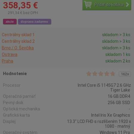
358,35 €
Pridať do košíka
291,34 € bez DPH
akcie
doprava zadarmo
Centrálny sklad 1
skladom > 3 ks
Centrálny sklad 2
skladom > 3 ks
Brno / O. Ševčíka
skladom > 3 ks
Ostrava
skladom 1 ks
Praha
skladom 2 ks
Hodnotenie
162x
Procesor
Intel Core i5 1145G7 2.6 GHz
Tiger Lake
Operačná pamäť
16 GB DDR4
Pevný disk
256 GB SSD
Optická mechanika
-
Grafická karta
Intel Iris Xe Graphics
Displej
13.3" LCD FHD s rozlíšením 1920 x
1080 - matný
Operačný systém
Windows 11 Pro