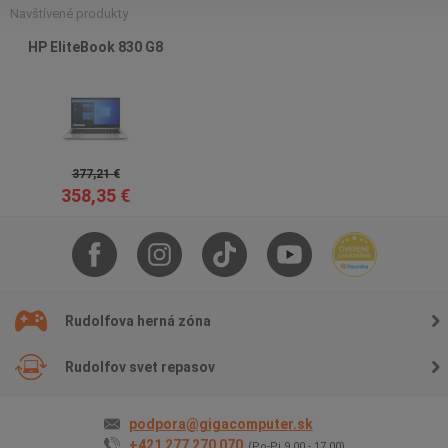
Navštívené produkty
HP EliteBook 830 G8
377,21 €
358,35 €
Rudolfova herná zóna
Rudolfov svet repasov
podpora@gigacomputer.sk
+421 277 270 070
(Po-Pi 9.00 - 17.00)