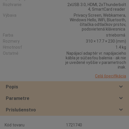
Rozhranie
2xUSB 3.0, HDMI, 2xThunderbolt
4, SmartCard reader
Výbava
Privacy Screen, Webkamera,
Windows Hello, WiFi, Bluetooth,
čítačka odtlačkov prstov,
podsvietená klávesnica
Farba
strieborná
Rozmery
310 × 17.7 × 230 (mm)
Hmotnosť
1.4 kg
Ostatné
Napájací adaptér vr. napájacieho
kábla je súčasťou balenia - ak nie
je uvedené vyššie v parametroch
inak.
Celá špecifikácia
Popis
Parametre
Príslušenstvo
Kód tovaru
1721740