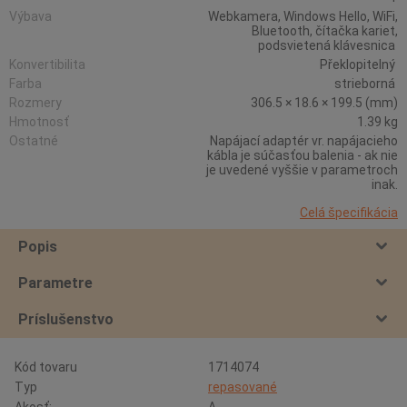
Výbava
Webkamera, Windows Hello, WiFi,
Bluetooth, čítačka kariet,
podsvietená klávesnica
Konvertibilita
Překlopitelný
Farba
strieborná
Rozmery
306.5 × 18.6 × 199.5 (mm)
Hmotnosť
1.39 kg
Ostatné
Napájací adaptér vr. napájacieho
kábla je súčasťou balenia - ak nie
je uvedené vyššie v parametroch
inak.
Celá špecifikácia
Popis
Parametre
Príslušenstvo
Kód tovaru
1714074
Typ
repasované