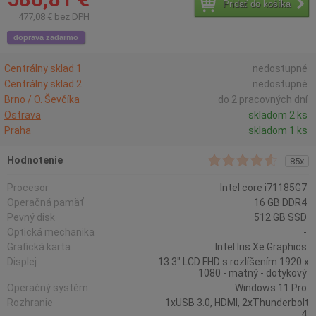
Pridať do košíka
477,08 € bez DPH
doprava zadarmo
Centrálny sklad 1
nedostupné
Centrálny sklad 2
nedostupné
Brno / O. Ševčíka
do 2 pracovných dní
Ostrava
skladom 2 ks
Praha
skladom 1 ks
Hodnotenie
85x
Procesor
Intel core i71185G7
Operačná pamäť
16 GB DDR4
Pevný disk
512 GB SSD
Optická mechanika
-
Grafická karta
Intel Iris Xe Graphics
Displej
13.3" LCD FHD s rozlíšením 1920 x
1080 - matný - dotykový
Operačný systém
Windows 11 Pro
Rozhranie
1xUSB 3.0, HDMI, 2xThunderbolt
4