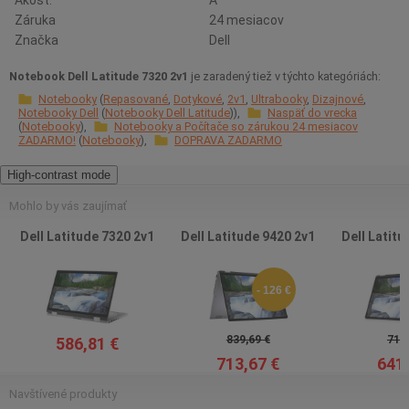
Akosť:
A
Záruka
24 mesiacov
Značka
Dell
Notebook Dell Latitude 7320 2v1
je zaradený tiež v týchto kategóriách:
Notebooky
Repasované
Dotykové
2v1
Ultrabooky
Dizajnové
Notebooky Dell
Notebooky Dell Latitude
Naspäť do vrecka
Notebooky
Notebooky a Počítače so zárukou 24 mesiacov
ZADARMO!
Notebooky
DOPRAVA ZADARMO
High-contrast mode
Mohlo by vás zaujímať
Dell Latitude 7320 2v1
Dell Latitude 9420 2v1
Dell Latitu
- 126 €
839,69 €
713,
586,81 €
713,67 €
641,
Navštívené produkty