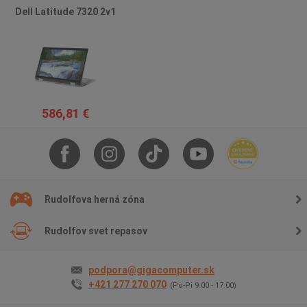
Dell Latitude 7320 2v1
586,81 €
Rudolfova herná zóna
Rudolfov svet repasov
podpora@gigacomputer.sk
+421 277 270 070
(Po-Pi 9.00 - 17.00)