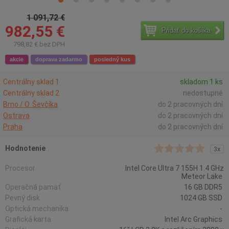
1 091,72 €
982,55 €
Pridať do košíka
798,82 € bez DPH
akcie
doprava zadarmo
posledný kus
Centrálny sklad 1
skladom 1 ks
Centrálny sklad 2
nedostupné
Brno / O. Ševčíka
do 2 pracovných dní
Ostrava
do 2 pracovných dní
Praha
do 2 pracovných dní
Hodnotenie
3x
Procesor
Intel Core Ultra 7 155H 1.4 GHz
Meteor Lake
Operačná pamäť
16 GB DDR5
Pevný disk
1024 GB SSD
Optická mechanika
-
Grafická karta
Intel Arc Graphics