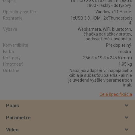
Displej
16" LCD 2.8K s rozlišením 2880 x
1800 - lesklý - dotykový
Operačný systém
Windows 11 Home
Rozhranie
1xUSB 3.0, HDMI, 2xThunderbolt
4
Výbava
Webkamera, WiFi, bluetooth,
čítačka odtlačkov prstov,
podsvietená klávesnica
Konvertibilita
Překlopitelný
Farba
modrá
Rozmery
356.8 × 19.8 × 245.5 (mm)
Hmotnosť
1.95 kg
Ostatné
Napájací adaptér vr. napájacieho
kábla je súčasťou balenia - ak nie
je uvedené vyššie v parametroch
inak.
Celá špecifikácia
Popis
Parametre
Video