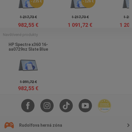
- 235 €
- 126 €
1 217,73 €
1 217,73 €
1 259
982,55 €
1 091,72 €
1 209
Navštívené produkty
HP Spectre x360 16-
aa0729nz Slate Blue
1 091,72 €
982,55 €
Rudolfova herná zóna