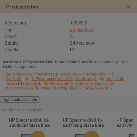
Príslušenstvo
Kód tovaru
1700530
Typ
predvádzací
Akosť:
A
Záruka
24 mesiacov
Značka
HP
Notebook HP Spectre x360 16-aa0729nz Slate Blue
je zaradený tiež v
týchto kategóriách:
Notebooky
Predvádzacie
Dotykové
2v1
Notebooky HP
HP
Spectre
% Zľavománia! až - 40 %
Notebooky
Naspäť do
vrecka
Notebooky
Notebooky a Počítače so zárukou 24
mesiacov ZADARMO!
Notebooky
DOPRAVA ZADARMO
High-contrast mode
Mohlo by vás zaujímať
HP Spectre x360 16-
HP Spectre x360 16-
HP Spectr
aa0005nf Slate Blue
aa0776ng Slate Blue
aa0779nz 