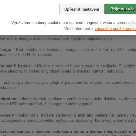
ný hliník
- I maličkosti majú veľký význam. Tento notebook je vyrobený s
 hliník.
Přijmout vše
Upřesnit nastavení
ia EPEAT® Gold
- Produkty s registráciou EPEAT® Gold sú produkty s naj
ožadované normou EPEAT. EPEAT je predná svetová ekoznačka pre elektronik
Využíváme soubory cookies pro správné fungování webu a personaliza
Více informací v
zásadách použití cooki
cia ENERGY STAR®
- Šetrite energiou a peniazmi vďaka certifikátu ENE
ať menej energie a šetriť peniaze tam, kde je to najdôležitejšie.
Charge
- Keď notebooku dochádza energia, nikto nemá čas na dlhé nabíja
riadenie z 0 na 50 % kapacity.
há výdrž batérie
- Užívajte si svoj deň bez starostí o nabíjanie. S výdrž
lebo sledovať multimediálny obsah oveľa dlhšie bez nutnosti nabíjania.
 Technológia Wi-Fi 6E poskytuje v porovnaní so staršími verziami vyššie r
skorenie.
mikrofonu
- Hoďte starosti za hlavu a využívajte praktické tlačidlo na ztlmen
rolke LED máte prehľad, či je zapnuté alebo vypnuté.
 kamery
- Súkromie si môžete zachovať aj inak ako prelepením kamery nev
 zabezpečenie pomocou viditeľnej fyzickej uzávierky, ktorá vypne kameru poč
ačervená kamera s časovou redukciou šumu a dvoma integrovanými di