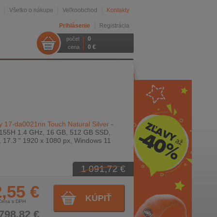
Všetko o nákupe
Veľkoobchod
Kontakty
Prihlásenie
Registrácia
0
počet
0 €
cena
 17-da0021nn Touch Natural Silver
-
7 155H 1.4 GHz, 16 GB, 512 GB SSD,
s, 17.3 " 1920 x 1080 px, Windows 11
1 091,72 €
,55 €
KÚPIŤ
Cena s DPH
798,82 €