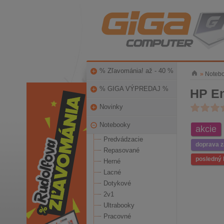
% Zľavománia! až - 40 %
»
Noteb
% GIGA VÝPREDAJ %
HP En
Novinky
Notebooky
akcie
Predvádzacie
doprava 
Repasované
posledný 
Herné
Lacné
Dotykové
2v1
Ultrabooky
Pracovné