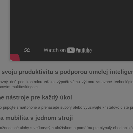
 svoju produktivitu s podporou umelej intelige
covný deň pod kontrolou vďaka výpočtovému výkonu vstavané technológie 
movým multitaskingom.
e nástroje pre každý úkol
 pripojte smartphone a prenášajte súbory alebo využívajte krištáľovo čisté 
a mobilita v jednom stroji
každodenné úlohy s veľkorysým úložiskom a pamäťou pre plynulý chod aplikác