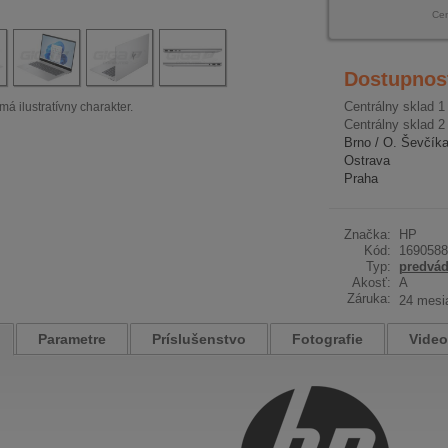
Ce
Dostupnos
Centrálny sklad 1
má ilustratívny charakter.
Centrálny sklad 2
Brno / O. Ševčík
Ostrava
Praha
Značka:
HP
Kód:
1690588
Typ:
predvád
Akosť:
A
Záruka:
24 mesi
Parametre
Príslušenstvo
Fotografie
Video