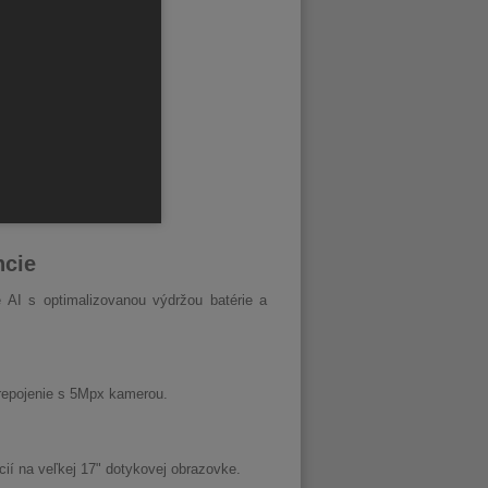
ncie
AI s optimalizovanou výdržou batérie a
prepojenie s 5Mpx kamerou.
ií na veľkej 17" dotykovej obrazovke.