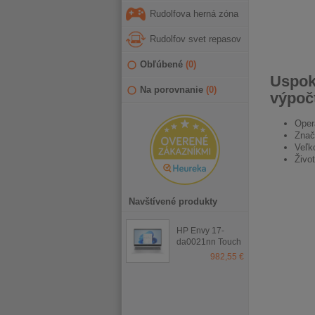
Rudolfova herná zóna
Rudolfov svet repasov
Obľúbené
(
0
)
Uspoko
Na porovnanie
(
0
)
výpoč
Oper
Znač
Veľk
Živo
Navštívené produkty
HP Envy 17-
da0021nn Touch
Natural Silver
982,55 €