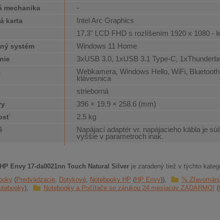
-
á mechanika
Intel Arc Graphics
á karta
17.3" LCD FHD s rozlíšením 1920 x 1080 - l
j
Windows 11 Home
ný systém
3xUSB 3.0, 1xUSB 3.1 Type-C, 1xThunderb
nie
Webkamera, Windows Hello, WiFi, Bluetooth,
a
klávesnica
strieborná
396 × 19.9 × 258.6 (mm)
ry
2.5 kg
osť
Napájací adaptér vr. napájacieho kábla je sú
é
vyššie v parametroch inak.
HP Envy 17-da0021nn Touch Natural Silver
je zaradený tiež v týchto kateg
ooky
Predvádzacie
Dotykové
Notebooky HP
HP Envy
% Zľavománia
otebooky
Notebooky a Počítače so zárukou 24 mesiacov ZADARMO!