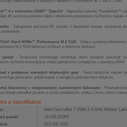
žňuje videochatovať v úžasných detailoch s rozlíšením až 2 592 x 1 944.
olt™ 4 s rozhraním USB4™ Type-C®
- Najnovšie riešenie Thunderbolt™ vám
pleje 4K pomocou jedného kábla s bleskovou prenosovou rýchlosťou signálu 
Adobe
- Zakúpením počítača HP získate 1 bezplatný mesiac skúšobnej do
 produktivitu.
 PCIe® Gen4 NVMe™ Performance M.2 SSD
- Vďaka vysokorýchlostnému 
rmance M.2 SSD bleskovú rýchlosť a efektívne úložisko.
ý pamäť
- Dvojosová technológia umožňuje obom kanálom pracovať s
bením rýchlosti komunikácie medzi pamäťovým ovládačom a pamäťou RAM.
ad s podporou viacerých dotykových gest
- Tento skutočne viaceré d
umožňuje posúvanie, približovanie a navigáciu jednoduchým dotykom.
tná klávesnica s integrovanými numerickými klávesami
- Plnohodnotná
umožňuje pohodlné písanie a vyššiu produktivitu vďaka 1,5mm zdvihu kláves
re a špecifikácie
Intel Core Ultra 7 155H 1.4 GHz Meteor Lak
or
16 GB DDR5
čná pamäť
512 GB SSD
disk