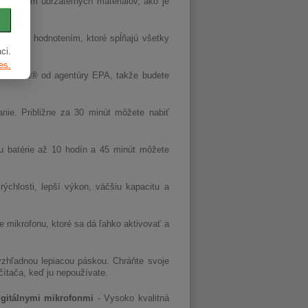
 obsahom udržateľných materiálov, ako je
vyšším hodnotením, ktoré spĺňajú všetky
u.
ci.
es.
RGY STAR® od agentúry EPA, takže budete
nie. Približne za 30 minút môžete nabiť
ou batérie až 10 hodín a 45 minút môžete
ýchlosti, lepší výkon, väčšiu kapacitu a
ie mikrofonu, ktoré sa dá ľahko aktivovať a
zhľadnou lepiacou páskou. Chráňte svoje
ítača, keď ju nepoužívate.
gitálnymi mikrofonmi
- Vysoko kvalitná