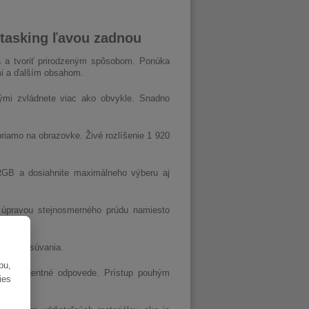
itasking ľavou zadnou
 a tvoriť prirodzeným spôsobom. Ponúka
mi a ďalším obsahom.
ými zvládnete viac ako obvykle. Snadno
priamo na obrazovke. Živé rozlíšenie 1 920
sRGB a dosiahnite maximálneho výberu aj
úpravou stejnosmerného prúdu namiesto
šného posúvania.
bu,
inteligentné odpovede. Prístup pouhým
ies