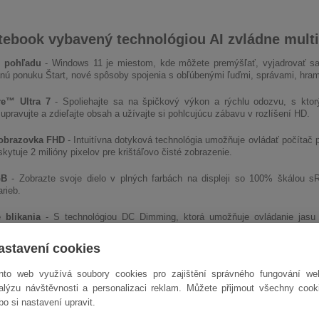
tebook vybavený technológiou AI zvládne mult
l pohľadu
- Windows 11 je miestom, kde môžete premýšľať, vyjadrovať sa
nú ponuku Štart, nové spôsoby spojenia s obľúbenými ľuďmi, správami, hra
re™ Ultra 7
- Spoliehajte sa na špičkový výkon a rýchlu odozvu, s ktor
 upravujte a zdieľajte obsah a užívajte si pohlcujúcu zábavu v rozlíšení HD.
obrazovka FHD
- Intuitívna dotyková technológia umožňuje ovládať počítač 
kytuje 2 milióny pixelov pre krištáľovo čisté zobrazenie.
GB
- Zobrazte svoje dielo v plných farbách na displeji so 100% škálou 
arieb.
 blikania
- S technológiou DC Dimming, ktorá umožňuje ovládanie jasu 
ia, môžeme eliminovať blikanie obrazovky a ponúknuť tak príjemnejší obraz.
astavení cookies
án 16:9
- Pomer strán 16:9 umožňuje zobraziť viac obsahu bez nutnosti príli
nto web využívá soubory cookies pro zajištění správného fungování we
o Windows s klávesou Copilot
- Funkcia Copilot vo Windows vám dáva 
alýzu návštěvnosti a personalizaci reklam. Můžete přijmout všechny cook
klávesy Copilot.
bo si nastavení upravit.