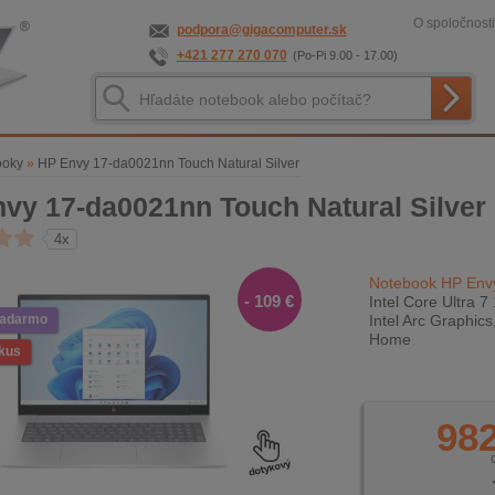
O spoločnosti
podpora@gigacomputer.sk
+421 277 270 070
(Po-Pi 9.00 - 17.00)
ooky
»
HP Envy 17-da0021nn Touch Natural Silver
vy 17-da0021nn Touch Natural Silver
4x
Notebook HP Envy
- 109 €
Intel Core Ultra 
zadarmo
Intel Arc Graphic
Home
kus
982