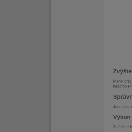
Zvýšte
Majte pra
bezproblé
Správn
Jednoducho
Výkon 
Zvládnite 