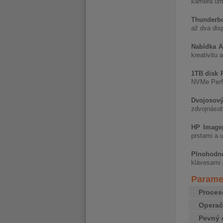
kamera umo
Thunderb
až dva dis
Nabídka 
kreativitu a
1TB disk
NVMe Perfo
Dvojosov
zdvojnáso
HP Imagep
prstami a 
Plnohodno
klávesami 
Paramet
Proces
Opera
Pevný 