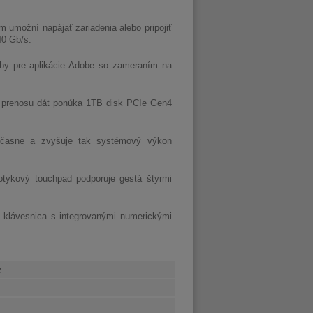
 umožní napájať zariadenia alebo pripojiť
40 Gb/s.
by pre aplikácie Adobe so zameraním na
prenosu dát ponúka 1TB disk PCIe Gen4
účasne a zvyšuje tak systémový výkon
otykový touchpad podporuje gestá štyrmi
 klávesnica s integrovanými numerickými
.
e