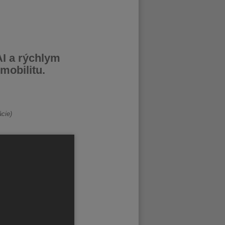
AI a rýchlym
mobilitu.
ácie)