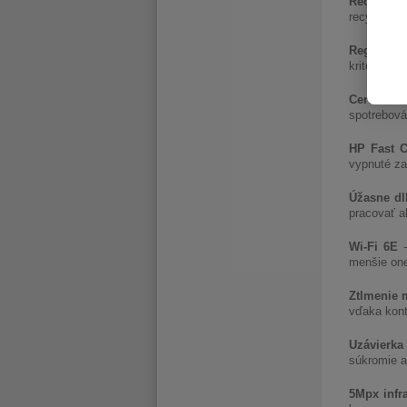
Recyklova
recyklovaný
Registrác
kritériá p
Certifiká
spotrebováv
HP Fast 
vypnuté za
Úžasne dl
pracovať a
Wi-Fi 6E
-
menšie one
Ztlmenie 
vďaka kont
Uzávierka
súkromie a
5Mpx infr