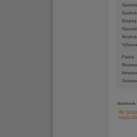
Optick
Grafick
Disple
Operač
Rozhra
Výbav
Farba
Rozme
Hmotn
Ostatn
Notebook 
Noteb
vrecka
N