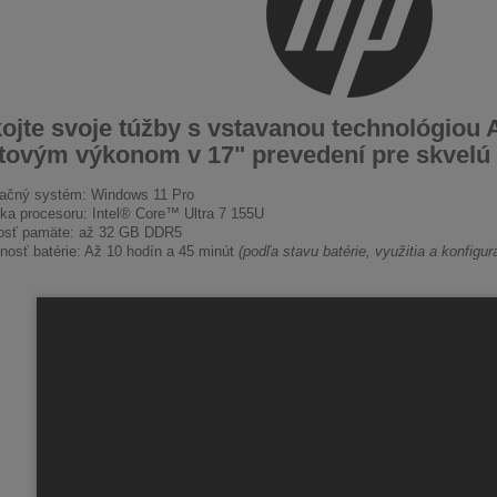
jte svoje túžby s vstavanou technológiou 
tovým výkonom v 17" prevedení pre skvelú 
ačný systém: Windows 11 Pro
ka procesoru: Intel® Core™ Ultra 7 155U
osť pamäte: až 32 GB DDR5
tnosť batérie: Až 10 hodín a 45 minút
(podľa stavu batérie, využitia a konfigur