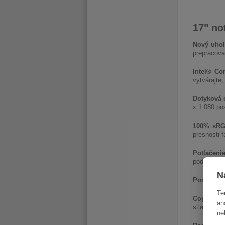
17" no
Nový uho
prepracova
Intel® Co
vytvárajte,
Dotyková 
x 1 080 pos
100% sR
presnosti f
Potlačenie
podsvieten
N
Pomer str
Te
Copilot v
an
stlačením 
ne