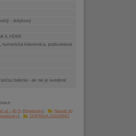
esklý - dotykový
olt 4, HDMI
 numerická klávesnica, podsvietená
časťou balenia - ak nie je uvedené
óriách:
! až - 40 %
Notebooky
Naspäť do
Notebooky
DOPRAVA ZADARMO