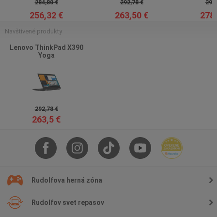
284,80 €
292,78 €
293,
256,32 €
263,50 €
278,
Navštívené produkty
Lenovo ThinkPad X390
Yoga
292,78 €
263,5 €
Rudolfova herná zóna
Rudolfov svet repasov