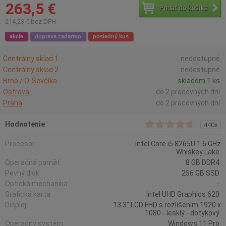
263,5 €
Pridať do košíka
214,23 € bez DPH
akcie
doprava zadarmo
posledný kus
Centrálny sklad 1
nedostupné
Centrálny sklad 2
nedostupné
Brno / O. Ševčíka
skladom 1 ks
Ostrava
do 2 pracovných dní
Praha
do 2 pracovných dní
Hodnotenie
440x
Procesor
Intel Core i5 8265U 1.6 GHz
Whiskey Lake
Operačná pamäť
8 GB DDR4
Pevný disk
256 GB SSD
Optická mechanika
-
Grafická karta
Intel UHD Graphics 620
Displej
13.3" LCD FHD s rozlíšením 1920 x
1080 - lesklý - dotykový
Operačný systém
Windows 11 Pro