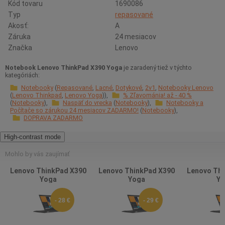
Kód tovaru
1690086
Typ
repasované
Akosť:
A
Záruka
24 mesiacov
Značka
Lenovo
Notebook Lenovo ThinkPad X390 Yoga
je zaradený tiež v týchto
kategóriách:
Notebooky
Repasované
Lacné
Dotykové
2v1
Notebooky Lenovo
Lenovo Thinkpad
Lenovo Yoga
% Zľavománia! až - 40 %
Notebooky
Naspäť do vrecka
Notebooky
Notebooky a
Počítače so zárukou 24 mesiacov ZADARMO!
Notebooky
DOPRAVA ZADARMO
High-contrast mode
Mohlo by vás zaujímať
Lenovo ThinkPad X390
Lenovo ThinkPad X390
Lenovo Thi
Yoga
Yoga
Yo
- 28 €
- 29 €