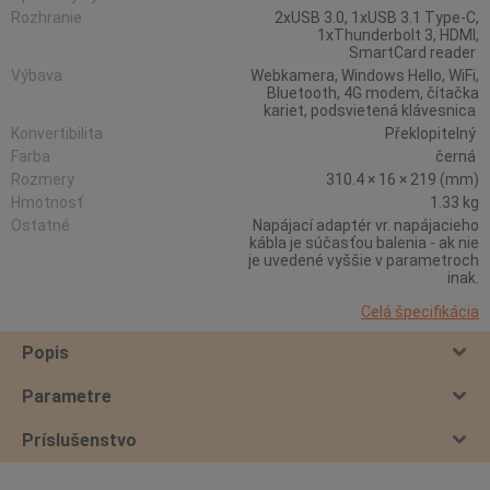
Rozhranie
2xUSB 3.0, 1xUSB 3.1 Type-C,
1xThunderbolt 3, HDMI,
SmartCard reader
Výbava
Webkamera, Windows Hello, WiFi,
Bluetooth, 4G modem, čítačka
kariet, podsvietená klávesnica
Konvertibilita
Překlopitelný
Farba
černá
Rozmery
310.4 × 16 × 219 (mm)
Hmotnosť
1.33 kg
Ostatné
Napájací adaptér vr. napájacieho
kábla je súčasťou balenia - ak nie
je uvedené vyššie v parametroch
inak.
Celá špecifikácia
Popis
Parametre
Príslušenstvo