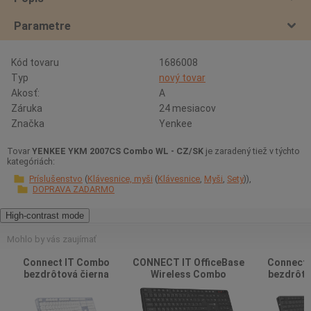
Parametre
Kód tovaru
1686008
Typ
nový tovar
Akosť:
A
Záruka
24 mesiacov
Značka
Yenkee
Tovar
YENKEE YKM 2007CS Combo WL - CZ/SK
je zaradený tiež v týchto
kategóriách:
Príslušenstvo
Klávesnice, myši
Klávesnice
Myši
Sety
DOPRAVA ZADARMO
High-contrast mode
Mohlo by vás zaujímať
Connect IT Combo
CONNECT IT OfficeBase
Connect 
bezdrôtová čierna
Wireless Combo
bezdrôto
klávesnica a myš
bezdrôtová čierna
klávesni
klávesnica + myš