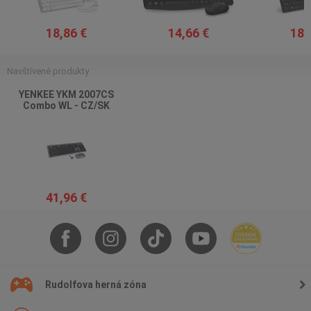
18,86 €
14,66 €
18,
Navštívené produkty
YENKEE YKM 2007CS
Combo WL - CZ/SK
41,96 €
Rudolfova herná zóna