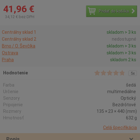
41,96 €
Pridať do košíka
34,12 € bez DPH
Centrálny sklad 1
skladom > 3 ks
Centrálny sklad 2
nedostupné
Brno / O. Ševčíka
skladom > 3 ks
Ostrava
skladom > 3 ks
Praha
skladom 2 ks
Hodnotenie
5x
Farba
šedá
Určenie
multimediálne
Senzory
Optický
Pripojenie
Bezdrôtové
Rozmery
135 × 23 × 440 (mm)
Hmotnosť
632 g
Celá špecifikácia
Popis