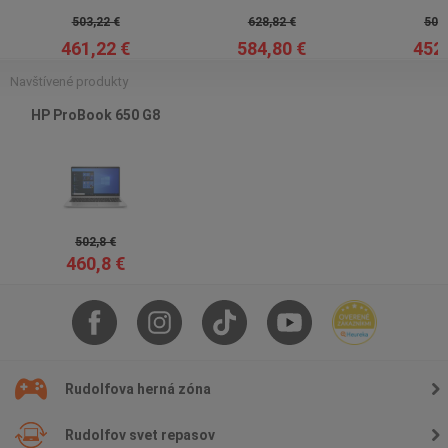
503,22 €
628,82 €
502,
461,22 €
584,80 €
452,
Navštívené produkty
HP ProBook 650 G8
502,8 €
460,8 €
Rudolfova herná zóna
Rudolfov svet repasov