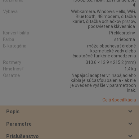
Rozhranie
1xUSB 3.0, HDMI, 2xThunderbolt
4
Výbava
Webkamera, Windows Hello, WiFi,
Bluetooth, 4G modem, čítačka
kariet, čítačka odtlačkov prstov,
podsvietená klávesnica
Konvertibilita
Překlopitelný
Farba
strieborná
B-kategória
môže obsahovať drobné
kozmetické vady alebo
čiastočné funkčné obmedzenia
Rozmery
310.6 × 13.9 × 215.2 (mm)
Hmotnosť
1.4 kg
Ostatné
Napájací adaptér vr. napájacieho
kábla je súčasťou balenia - ak nie
je uvedené vyššie v parametroch
inak.
Celá špecifikácia
Popis
Parametre
Príslušenstvo