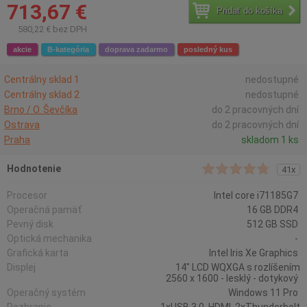
713,67 €
Pridať do košíka
580,22 € bez DPH
akcie
B-kategória
doprava zadarmo
posledný kus
Centrálny sklad 1
nedostupné
Centrálny sklad 2
nedostupné
Brno / O. Ševčíka
do 2 pracovných dní
Ostrava
do 2 pracovných dní
Praha
skladom 1 ks
Hodnotenie
41x
Procesor
Intel core i71185G7
Operačná pamäť
16 GB DDR4
Pevný disk
512 GB SSD
Optická mechanika
-
Grafická karta
Intel Iris Xe Graphics
Displej
14" LCD WQXGA s rozlíšením
2560 x 1600 - lesklý - dotykový
Operačný systém
Windows 11 Pro