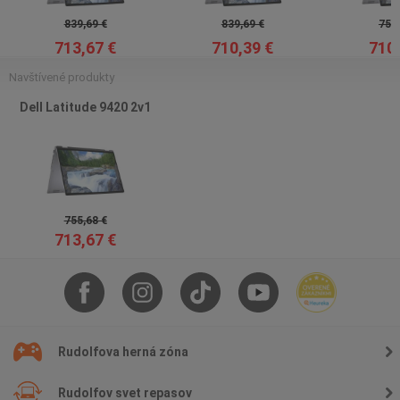
839,69 €
839,69 €
755,
713,67 €
710,39 €
710,
Navštívené produkty
Dell Latitude 9420 2v1
755,68 €
713,67 €
Rudolfova herná zóna
Rudolfov svet repasov