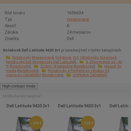
Kód tovaru
1656604
Typ
repasované
Akosť:
B
Záruka
24 mesiacov
Značka
Dell
Notebook Dell Latitude 9420 2v1
je zaradený tiež v týchto kategóriách:
Notebooky
Repasované
Dotykové
2v1
Ultrabooky
Dizajnové
Notebooky Dell
Notebooky Dell Latitude
% Zľavománia! až - 40
%
Notebooky
ZĽAVA - B kategórie
Notebooky
Naspäť do
vrecka
Notebooky
Notebooky a Počítače so zárukou 24
mesiacov ZADARMO!
Notebooky
DOPRAVA ZADARMO
High-contrast mode
Mohlo by vás zaujímať
Dell Latitude 9420 2v1
Dell Latitude 9420 2v1
Dell Latitu
- 126 €
- 129 €