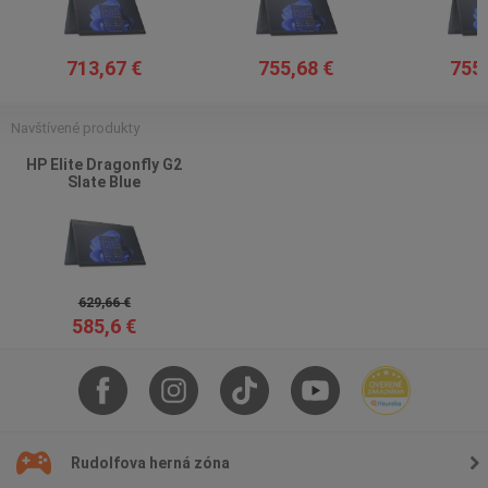
713,67 €
755,68 €
755,
Navštívené produkty
HP Elite Dragonfly G2
Slate Blue
629,66 €
585,6 €
Rudolfova herná zóna