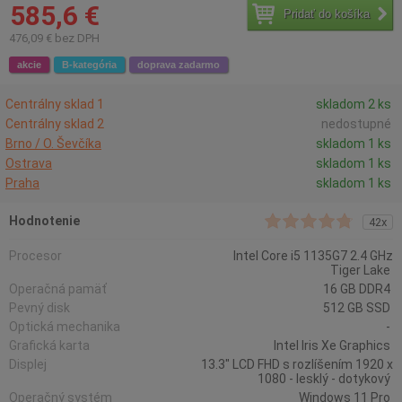
585,6 €
Pridať do košíka
476,09 € bez DPH
akcie
B-kategória
doprava zadarmo
Centrálny sklad 1
skladom 2 ks
Centrálny sklad 2
nedostupné
Brno / O. Ševčíka
skladom 1 ks
Ostrava
skladom 1 ks
Praha
skladom 1 ks
Hodnotenie
42x
Procesor
Intel Core i5 1135G7 2.4 GHz
Tiger Lake
Operačná pamäť
16 GB DDR4
Pevný disk
512 GB SSD
Optická mechanika
-
Grafická karta
Intel Iris Xe Graphics
Displej
13.3" LCD FHD s rozlíšením 1920 x
1080 - lesklý - dotykový
Operačný systém
Windows 11 Pro