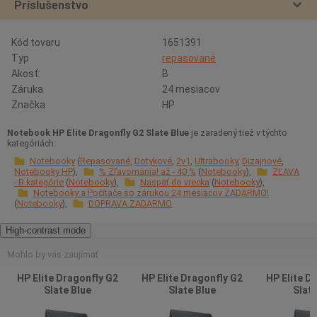
Príslušenstvo
Kód tovaru
1651391
Typ
repasované
Akosť:
B
Záruka
24 mesiacov
Značka
HP
Notebook HP Elite Dragonfly G2 Slate Blue
je zaradený tiež v týchto
kategóriách:
Notebooky
Repasované
Dotykové
2v1
Ultrabooky
Dizajnové
Notebooky HP
% Zľavománia! až - 40 %
Notebooky
ZĽAVA
- B kategórie
Notebooky
Naspäť do vrecka
Notebooky
Notebooky a Počítače so zárukou 24 mesiacov ZADARMO!
Notebooky
DOPRAVA ZADARMO
High-contrast mode
Mohlo by vás zaujímať
HP Elite Dragonfly G2
HP Elite Dragonfly G2
HP Elite D
Slate Blue
Slate Blue
Slate