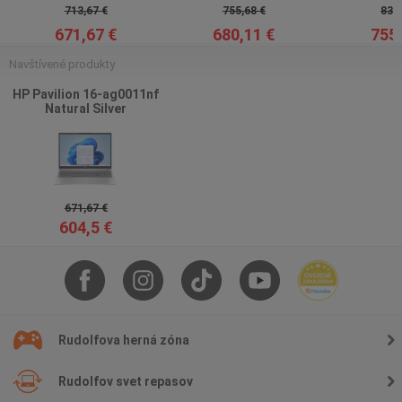
713,67 €
755,68 €
839,
671,67 €
680,11 €
755,
Navštívené produkty
HP Pavilion 16-ag0011nf
Natural Silver
671,67 €
604,5 €
Rudolfova herná zóna
Rudolfov svet repasov