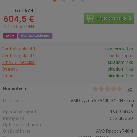
671,67 €
604,5 €
Pridať do košíka
491,46 € bez DPH
akcie
doprava zadarmo
Centrálny sklad 1
skladom > 3 ks
Centrálny sklad 2
nedostupné
Brno / O. Ševčíka
skladom 2 ks
Ostrava
skladom 1 ks
Praha
skladom 1 ks
Hodnotenie
9x
Procesor
AMD Ryzen 5 8540U 3.2 GHz Zen
4
Operačná pamäť
16 GB DDR5
Pevný disk
512 GB SSD
Optická mechanika
-
Grafická karta
AMD Radeon 740M