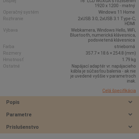
Displej
16" LCD WUXGA s rozlišením
1920 x 1200 - matný
Operačný systém
Windows 11 Home
Rozhranie
2xUSB 3.0, 2xUSB 3.1 Type-C,
HDMI
Výbava
Webkamera, Windows Hello, WiFi,
Bluetooth, numerická klávesnica,
podsvietená klávesnica
Farba
strieborná
Rozmery
357.7 × 18.6 × 254.8 (mm)
Hmotnosť
1.79 kg
Ostatné
Napájací adaptér vr. napájacieho
kábla je súčasťou balenia - ak nie
je uvedené vyššie v parametroch
inak.
Celá špecifikácia
Popis
Parametre
Príslušenstvo