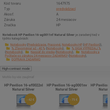
Kód tovaru
1647975
Typ
predvádzací
Akosť:
A
Záruka
24 mesiacov
Značka
HP
Notebook HP Pavilion 16-ag0011nf Natural Silver
je zaradený tiež v
týchto kategóriách:
Notebooky
Predvádzacie
Pracovné
Notebooky HP
HP Pavilion
% Zľavománia! až - 40 %
Notebooky
% GIGA VÝPREDAJ %
Notebooky
Naspäť do vrecka
Notebooky
Notebooky a
Počítače so zárukou 24 mesiacov ZADARMO!
Notebooky
DOPRAVA ZADARMO
High-contrast mode
Mohlo by vás zaujímať
HP Pavilion 16-af0022nl
HP Pavilion 16-ag0001nv
HP Pavilion
Natural Silver
Natural Silver
Natural
- 42 €
- 75 €