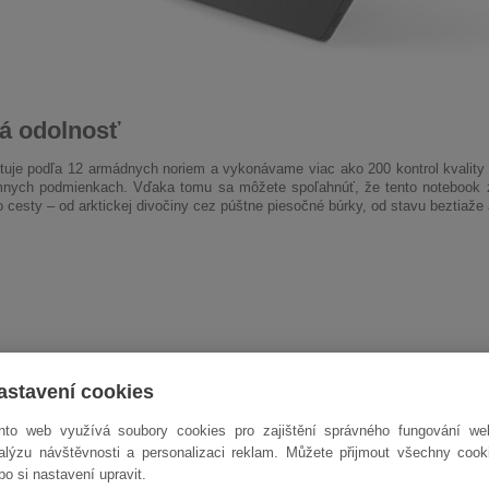
á odolnosť
tuje podľa 12 armádnych noriem a vykonávame viac ako 200 kontrol kvality 
mnych podmienkach. Vďaka tomu sa môžete spoľahnúť, že tento notebook z
o cesty – od arktickej divočiny cez púštne piesočné búrky, od stavu beztiaže 
astavení cookies
nto web využívá soubory cookies pro zajištění správného fungování we
alýzu návštěvnosti a personalizaci reklam. Můžete přijmout všechny cook
bo si nastavení upravit.