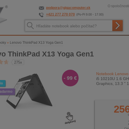
O spoločnosti
podpora@gigacomputer.sk
+421 277 270 070
(Po-Pi 9.00 - 17.00)
ooky
»
Lenovo ThinkPad X13 Yoga Gen1
o ThinkPad X13 Yoga Gen1
275x
Notebook Lenovo
- 99 €
i5 10210U 1.6 GH
ia
Graphics, 13.3 " 
zadarmo
256
Ce