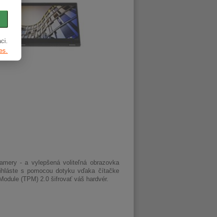
ci.
es.
kamery - a vylepšená voliteľná obrazovka
Prihláste s pomocou dotyku vďaka čítačke
Module (TPM) 2.0 šifrovať váš hardvér.