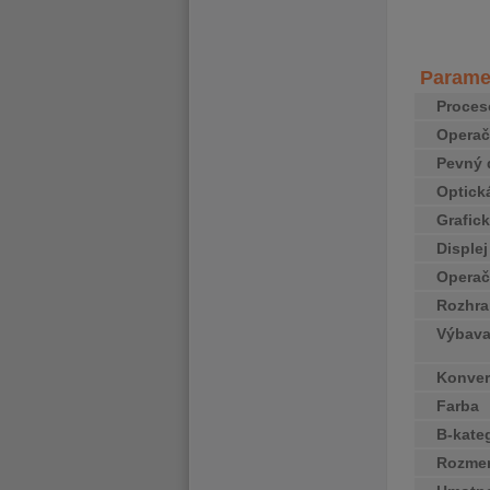
Paramet
Proces
Opera
Pevný 
Optick
Grafick
Disple
Operač
Rozhra
Výbav
Konvert
Farba
B-kate
Rozme