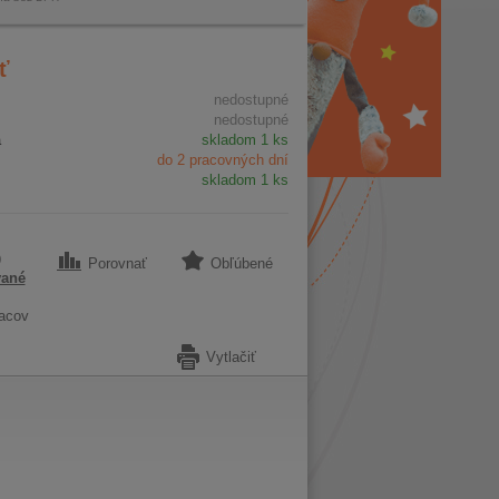
ť
nedostupné
nedostupné
a
skladom 1 ks
do 2 pracovných dní
skladom 1 ks
9
Porovnať
Obľúbené
vané
acov
Vytlačiť