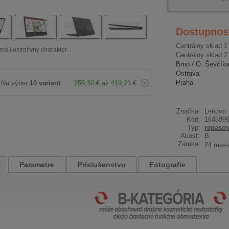
Dostupnos
Centrálny sklad 1
má ilustratívny charakter.
Centrálny sklad 2
Brno / O. Ševčík
Ostrava
Praha
Na výber
10 variant
256,32 € až 419,21 €
Značka:
Lenovo
Kód:
164589
Typ:
repaso
Akosť:
B
Záruka:
24 mesi
Parametre
Príslušenstvo
Fotografie