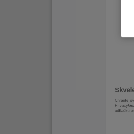
Skvel
Chráňte sv
PrivacyGua
odtlačku p