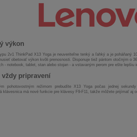
ý výkon
ypu 2v1 ThinkPad X13 Yoga je neuveriteľne tenký a ľahký a je poháňaný 10.
usieť obetovať výkon kvôli prenosnosti. Disponuje tiež pántom otočným o 36
h - notebook, tablet, stan alebo stojan - a vstavaným perom pre ešte lepšiu i
 vždy pripravení
m pohotovostným režimom prebudíte X13 Yoga počas jednej sekundy a 
á klávesnica má nové funkcie pre klávesy F9-F11, takže môžete prijímať aj