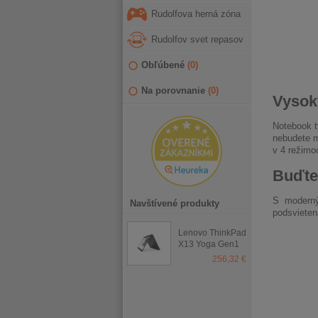
Rudolfova herná zóna
Rudolfov svet repasov
Obľúbené
(
0
)
Na porovnanie
(
0
)
Vysok
Notebook t
nebudete m
v 4 režimoc
Buďte
S moderný
Navštívené produkty
podsvieten
Lenovo ThinkPad
X13 Yoga Gen1
256,32 €