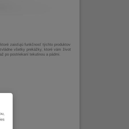
ktoré zaisťujú funkčnosť týchto produktov
vládne všetky prekážky, ktoré vám život
až po postriekaní tekutinou a pádmi.
bu,
ies