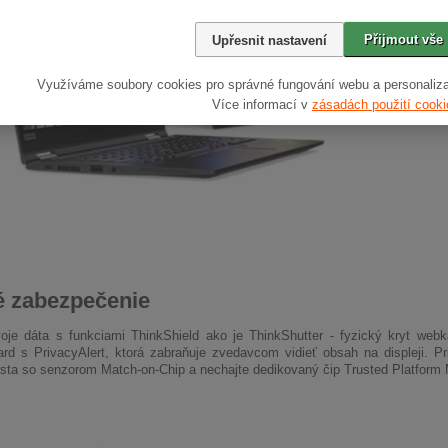
Přijmout vše
Upřesnit nastavení
Využíváme soubory cookies pro správné fungování webu a personaliza
Více informací v
zásadách použití cooki
é zabezpečenie
oje dáta s funkciami ThinkShield ako je ThinkShutter - fyzický kryt web
rd s PrivacyAlert, ktorá zabraňuje zvedavcom vidieť obsah na displeji. 
rsta so senzorom Match-on-Chip a nechajte dedikovaný čip Trusted Platform 