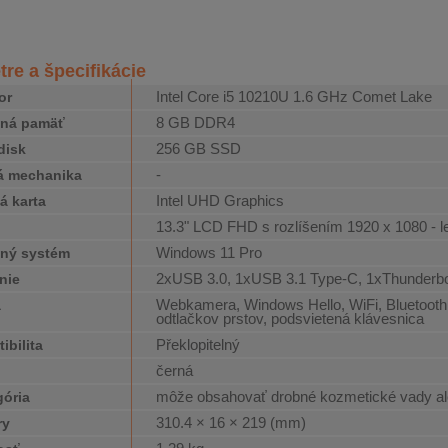
re a špecifikácie
Intel Core i5 10210U 1.6 GHz Comet Lake
or
8 GB DDR4
čná pamäť
256 GB SSD
disk
-
á mechanika
Intel UHD Graphics
á karta
13.3" LCD FHD s rozlíšením 1920 x 1080 - l
j
Windows 11 Pro
ný systém
2xUSB 3.0, 1xUSB 3.1 Type-C, 1xThunderbo
nie
Webkamera, Windows Hello, WiFi, Bluetooth,
a
odtlačkov prstov, podsvietená klávesnica
Překlopitelný
ibilita
černá
môže obsahovať drobné kozmetické vady al
gória
310.4 × 16 × 219 (mm)
ry