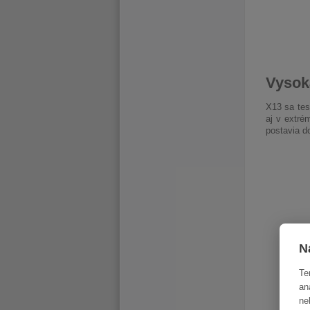
Vysok
X13 sa tes
aj v extré
postavia d
N
Te
an
ne