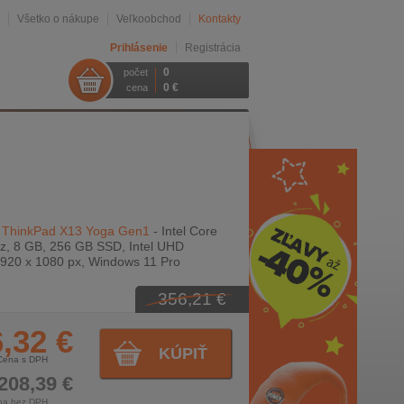
Všetko o nákupe
Veľkoobchod
Kontakty
Prihlásenie
Registrácia
0
počet
0 €
cena
 ThinkPad X13 Yoga Gen1
- Intel Core
z, 8 GB, 256 GB SSD, Intel UHD
1920 x 1080 px, Windows 11 Pro
356,21 €
,32 €
KÚPIŤ
Cena s DPH
208,39 €
na bez DPH