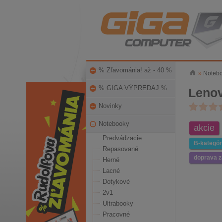
% Zľavománia! až - 40 %
»
Noteb
% GIGA VÝPREDAJ %
Lenov
Novinky
Notebooky
akcie
Predvádzacie
B-kategór
Repasované
doprava 
Herné
Lacné
Dotykové
2v1
Ultrabooky
Pracovné