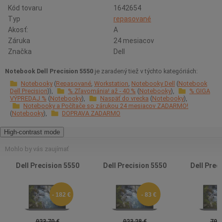
Kód tovaru
1642654
Typ
repasované
Akosť:
A
Záruka
24 mesiacov
Značka
Dell
Notebook Dell Precision 5550
je zaradený tiež v týchto kategóriách:
Notebooky
Repasované
Workstation
Notebooky Dell
Notebook
Dell Precision
% Zľavománia! až - 40 %
Notebooky
% GIGA
VÝPREDAJ %
Notebooky
Naspäť do vrecka
Notebooky
Notebooky a Počítače so zárukou 24 mesiacov ZADARMO!
Notebooky
DOPRAVA ZADARMO
High-contrast mode
Mohlo by vás zaujímať
Dell Precision 5550
Dell Precision 5550
Dell Prec
- 182 €
- 83 €
923,70 €
923,28 €
797,