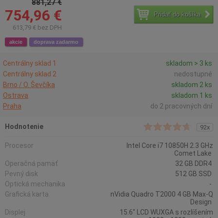
881,27 €
754,96 €
Pridať do košíka
613,79 € bez DPH
akcie
doprava zadarmo
Centrálny sklad 1
skladom > 3 ks
Centrálny sklad 2
nedostupné
Brno / O. Ševčíka
skladom 2 ks
Ostrava
skladom 1 ks
Praha
do 2 pracovných dní
Hodnotenie
92x
Procesor
Intel Core i7 10850H 2.3 GHz
Comet Lake
Operačná pamäť
32 GB DDR4
Pevný disk
512 GB SSD
Optická mechanika
-
Grafická karta
nVidia Quadro T2000 4 GB Max-Q
Design
Displej
15.6" LCD WUXGA s rozlíšením