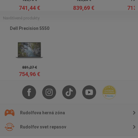
741,44 €
839,69 €
713,
Navštívené produkty
Dell Precision 5550
881,27 €
754,96 €
Rudolfova herná zóna
Rudolfov svet repasov