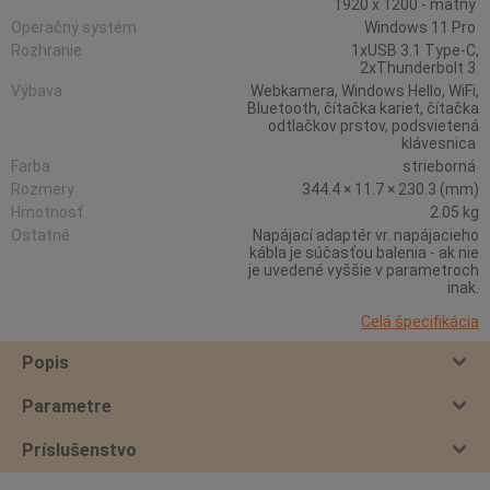
1920 x 1200 - matný
Operačný systém
Windows 11 Pro
Rozhranie
1xUSB 3.1 Type-C,
2xThunderbolt 3
Výbava
Webkamera, Windows Hello, WiFi,
Bluetooth, čítačka kariet, čítačka
odtlačkov prstov, podsvietená
klávesnica
Farba
strieborná
Rozmery
344.4 × 11.7 × 230.3 (mm)
Hmotnosť
2.05 kg
Ostatné
Napájací adaptér vr. napájacieho
kábla je súčasťou balenia - ak nie
je uvedené vyššie v parametroch
inak.
Celá špecifikácia
Popis
Parametre
Príslušenstvo