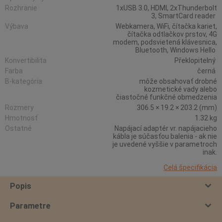
Rozhranie
1xUSB 3.0, HDMI, 2xThunderbolt
3, SmartCard reader
Výbava
Webkamera, WiFi, čítačka kariet,
čítačka odtlačkov prstov, 4G
modem, podsvietená klávesnica,
Bluetooth, Windows Hello
Konvertibilita
Překlopitelný
Farba
černá
B-kategória
môže obsahovať drobné
kozmetické vady alebo
čiastočné funkčné obmedzenia
Rozmery
306.5 × 19.2 × 203.2 (mm)
Hmotnosť
1.32 kg
Ostatné
Napájací adaptér vr. napájacieho
kábla je súčasťou balenia - ak nie
je uvedené vyššie v parametroch
inak.
Celá špecifikácia
Popis
Parametre