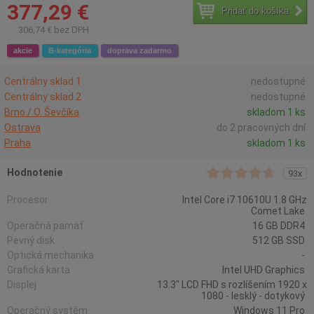
377,29 €
Pridať do košíka
306,74 € bez DPH
akcie
B-kategória
doprava zadarmo
Centrálny sklad 1
nedostupné
Centrálny sklad 2
nedostupné
Brno / O. Ševčíka
skladom 1 ks
Ostrava
do 2 pracovných dní
Praha
skladom 1 ks
Hodnotenie
93x
Procesor
Intel Core i7 10610U 1.8 GHz
Comet Lake
Operačná pamäť
16 GB DDR4
Pevný disk
512 GB SSD
Optická mechanika
-
Grafická karta
Intel UHD Graphics
Displej
13.3" LCD FHD s rozlíšením 1920 x
1080 - lesklý - dotykový
Operačný systém
Windows 11 Pro