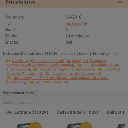
Príslušenstvo
Kód tovaru
1642310
Typ
repasované
Akosť:
B
Záruka
24 mesiacov
Značka
Dell
Notebook Dell Latitude 7310 2v1
je zaradený tiež v týchto kategóriách:
Notebooky
Repasované
Lacné
Dotykové
2v1
Dizajnové
Notebooky Dell
Notebooky Dell Latitude
% Zľavománia! až - 40
%
Notebooky
% GIGA VÝPREDAJ %
Notebooky
ZĽAVA - B
kategórie
Notebooky
Naspäť do vrecka
Notebooky
Notebooky a Počítače so zárukou 24 mesiacov ZADARMO!
Notebooky
DOPRAVA ZADARMO
High-contrast mode
Mohlo by vás zaujímať
Dell Latitude 7310 2v1
Dell Latitude 7310 2v1
Dell Latitu