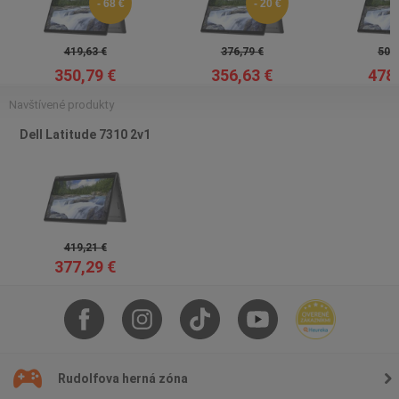
- 68 €
- 20 €
419,63 €
376,79 €
503,
350,79 €
356,63 €
478,
Navštívené produkty
Dell Latitude 7310 2v1
419,21 €
377,29 €
Rudolfova herná zóna