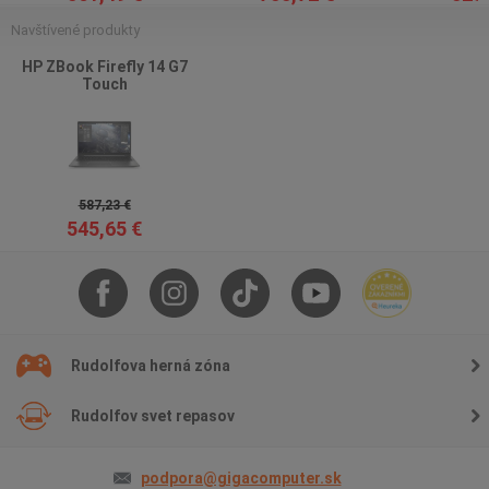
Navštívené produkty
HP ZBook Firefly 14 G7
Touch
587,23 €
545,65 €
Rudolfova herná zóna
Rudolfov svet repasov
podpora@gigacomputer.sk