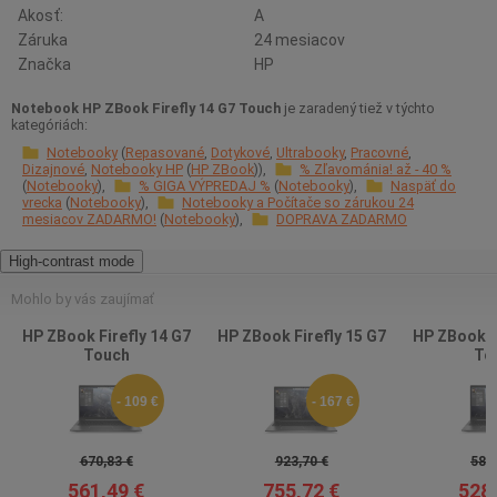
Akosť:
A
Záruka
24 mesiacov
Značka
HP
Notebook HP ZBook Firefly 14 G7 Touch
je zaradený tiež v týchto
kategóriách:
Notebooky
Repasované
Dotykové
Ultrabooky
Pracovné
Dizajnové
Notebooky HP
HP ZBook
% Zľavománia! až - 40 %
Notebooky
% GIGA VÝPREDAJ %
Notebooky
Naspäť do
vrecka
Notebooky
Notebooky a Počítače so zárukou 24
mesiacov ZADARMO!
Notebooky
DOPRAVA ZADARMO
High-contrast mode
Mohlo by vás zaujímať
HP ZBook Firefly 14 G7
HP ZBook Firefly 15 G7
HP ZBook Fi
Touch
To
- 109 €
- 167 €
670,83 €
923,70 €
586,
561,49 €
755,72 €
528,