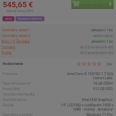
545,65 €
Pridať do košíka
443,62 € bez DPH
akcie
doprava zadarmo
Centrálny sklad 1
skladom 1 ks
Centrálny sklad 2
nedostupné
Brno / O. Ševčíka
skladom 1 ks
Ostrava
do 2 pracovných dní
Praha
do 2 pracovných dní
Hodnotenie
20x
Procesor
Intel Core i5 10310U 1.7 GHz
Comet Lake
Operačná pamäť
16 GB DDR4
Pevný disk
512 GB SSD
Optická mechanika
-
Grafická karta
Intel UHD Graphics
Displej
14" LCD FHD s rozlíšením 1920 x
1080 - matný - dotykový
Operačný systém
Windows 11 Pro