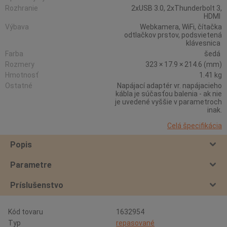
Rozhranie
2xUSB 3.0, 2xThunderbolt 3,
HDMI
Výbava
Webkamera, WiFi, čítačka
odtlačkov prstov, podsvietená
klávesnica
Farba
šedá
Rozmery
323 × 17.9 × 214.6 (mm)
Hmotnosť
1.41 kg
Ostatné
Napájací adaptér vr. napájacieho
kábla je súčasťou balenia - ak nie
je uvedené vyššie v parametroch
inak.
Celá špecifikácia
Popis
Parametre
Príslušenstvo
Kód tovaru
1632954
Typ
repasované