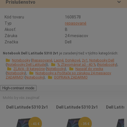
Príslušenstvo
Kód tovaru
1608578
Typ
repasované
Akosť:
B
Záruka
24 mesiacov
Značka
Dell
Notebook Dell Latitude 5310 2v1
je zaradený tiež v týchto kategóriách:
Notebooky
Repasované
Lacné
Dotykové
2v1
Notebooky Dell
Notebooky Dell Latitude
% Zľavománia! až - 40 %
Notebooky
ZĽAVA - B kategórie
Notebooky
Naspäť do vrecka
Notebooky
Notebooky a Počítače so zárukou 24 mesiacov
ZADARMO!
Notebooky
DOPRAVA ZADARMO
High-contrast mode
Mohlo by vás zaujímať
Dell Latitude 5310 2v1
Dell Latitude 5310 2v1
Dell Latitu
- 41 €
- 35 €