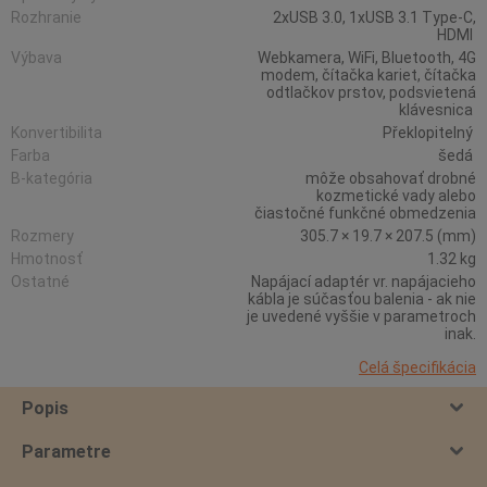
Rozhranie
2xUSB 3.0, 1xUSB 3.1 Type-C,
HDMI
Výbava
Webkamera, WiFi, Bluetooth, 4G
modem, čítačka kariet, čítačka
odtlačkov prstov, podsvietená
klávesnica
Konvertibilita
Překlopitelný
Farba
šedá
B-kategória
môže obsahovať drobné
kozmetické vady alebo
čiastočné funkčné obmedzenia
Rozmery
305.7 × 19.7 × 207.5 (mm)
Hmotnosť
1.32 kg
Ostatné
Napájací adaptér vr. napájacieho
kábla je súčasťou balenia - ak nie
je uvedené vyššie v parametroch
inak.
Celá špecifikácia
Popis
Parametre