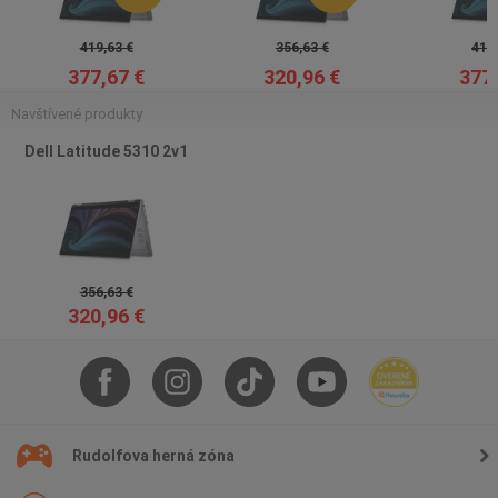
419,63 €
356,63 €
419,
377,67 €
320,96 €
377,
Navštívené produkty
Dell Latitude 5310 2v1
356,63 €
320,96 €
Rudolfova herná zóna