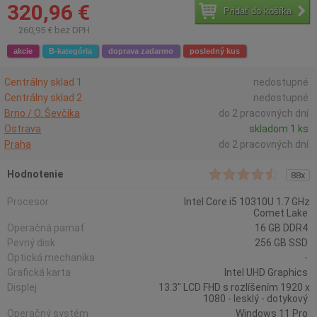
320,96 €
Pridať do košíka
260,95 € bez DPH
akcie
B-kategória
doprava zadarmo
posledný kus
Centrálny sklad 1
nedostupné
Centrálny sklad 2
nedostupné
Brno / O. Ševčíka
do 2 pracovných dní
Ostrava
skladom 1 ks
Praha
do 2 pracovných dní
Hodnotenie
88x
Procesor
Intel Core i5 10310U 1.7 GHz
Comet Lake
Operačná pamäť
16 GB DDR4
Pevný disk
256 GB SSD
Optická mechanika
-
Grafická karta
Intel UHD Graphics
Displej
13.3" LCD FHD s rozlíšením 1920 x
1080 - lesklý - dotykový
Operačný systém
Windows 11 Pro