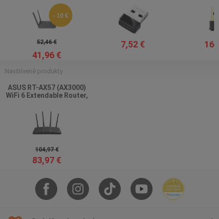
Extendable Router
adaptér
- 10 €
52,46 €
7,52 €
16,
41,96 €
Navštívené produkty
ASUS RT-AX57 (AX3000)
WiFi 6 Extendable Router,
AiMesh
104,97 €
83,97 €