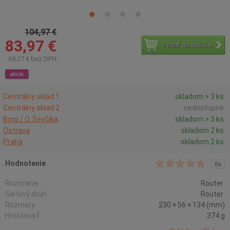
104,97 €
83,97 €
Pridať do košíka
68,27 € bez DPH
akcie
Centrálny sklad 1
skladom > 3 ks
Centrálny sklad 2
nedostupné
Brno / O. Ševčíka
skladom > 3 ks
Ostrava
skladom 2 ks
Praha
skladom 2 ks
Hodnotenie
6x
Rozhranie
Router
Sieťový druh
Router
Rozmery
230 × 56 × 134 (mm)
Hmotnosť
374 g