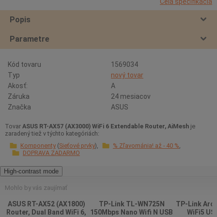
Celá špecifikácia
Popis
Parametre
Kód tovaru
1569034
Typ
nový tovar
Akosť:
A
Záruka
24 mesiacov
Značka
ASUS
Tovar
ASUS RT-AX57 (AX3000) WiFi 6 Extendable Router, AiMesh
je
zaradený tiež v týchto kategóriách:
Komponenty
Sieťové prvky
% Zľavománia! až - 40 %
DOPRAVA ZADARMO
High-contrast mode
Mohlo by vás zaujímať
ASUS RT-AX52 (AX1800)
TP-Link TL-WN725N
TP-Link Arc
Router, Dual Band WiFi 6,
150Mbps Nano Wifi N USB
WiFi5 US