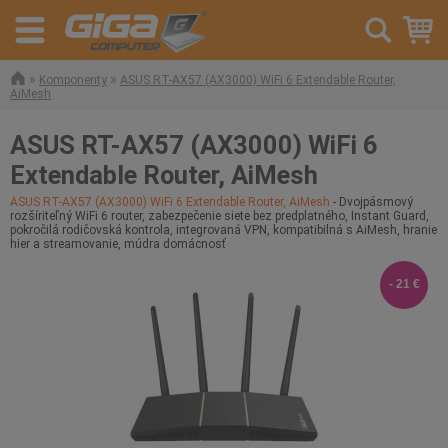
»
»
Komponenty
ASUS RT-AX57 (AX3000) WiFi 6 Extendable Router,
AiMesh
ASUS RT-AX57 (AX3000) WiFi 6
Extendable Router, AiMesh
ASUS RT-AX57 (AX3000) WiFi 6 Extendable Router, AiMesh
- Dvojpásmový
rozšíriteľný WiFi 6 router, zabezpečenie siete bez predplatného, Instant Guard,
pokročilá rodičovská kontrola, integrovaná VPN, kompatibilná s AiMesh, hranie
hier a streamovanie, múdra domácnosť
- 21 €