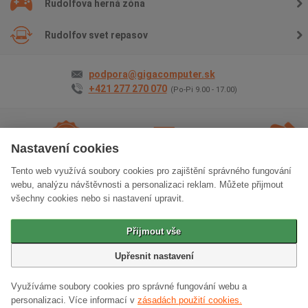
Rudolfova herná zóna
Rudolfov svet repasov
podpora@gigacomputer.sk
+421 277 270 070
(Po-Pi 9.00 - 17.00)
Nastavení cookies
Tento web využívá soubory cookies pro zajištění správného fungování
2 roky záruky
na
Doprava
zadarmo
Osobný
webu, analýzu návštěvnosti a personalizaci reklam. Můžete přijmout
všetko
odber
zadarm
všechny cookies nebo si nastavení upravit.
Klasická verzia stránok
Přijmout vše
© 2006 - 2026 GIGACOMPUTER a.s.
Upřesnit nastavení
Využíváme soubory cookies pro správné fungování webu a
personalizaci.
Více informací v
zásadách použití cookies.