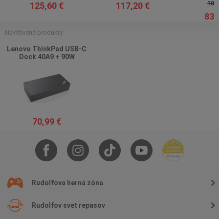
104,
125,60 €
117,20 €
83,
Navštívené produkty
Lenovo ThinkPad USB-C
Dock 40A9 + 90W
napájecí adaptér
70,99 €
Rudolfova herná zóna
Rudolfov svet repasov