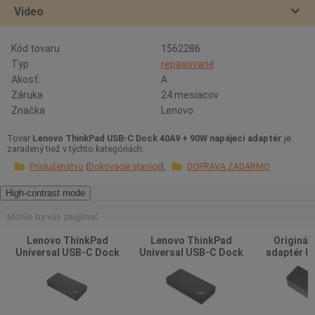
Video
Kód tovaru
1562286
Typ
repasované
Akosť:
A
Záruka
24 mesiacov
Značka
Lenovo
Tovar
Lenovo ThinkPad USB-C Dock 40A9 + 90W napájecí adaptér
je
zaradený tiež v týchto kategóriách:
Príslušenstvo
Dokovacie stanice
DOPRAVA ZADARMO
High-contrast mode
Mohlo by vás zaujímať
Lenovo ThinkPad
Lenovo ThinkPad
Originál
Universal USB-C Dock
Universal USB-C Dock
adaptér U
(40AY) + 90W napájecí
Gen2 (40AS) + 90W
adaptér
napájecí adaptér