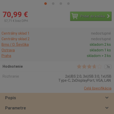
70,99 €
Pridať do košíka
57,71 € bez DPH
Centrálny sklad 1
nedostupné
Centrálny sklad 2
nedostupné
Brno / O. Ševčíka
skladom 2 ks
Ostrava
skladom 1 ks
Praha
skladom > 3 ks
Hodnotenie
7x
Rozhranie
2xUBS 2.0, 3xUSB 3.0, 1xUSB
Type-C, 2xDisplayPort, VGA, LAN
Celá špecifikácia
Popis
Parametre