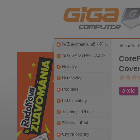
% Zľavománia! až - 40 %
»
Príslu
% GIGA VÝPREDAJ %
CoreP
Cover
Novinky
Notebooky
Počítače
akcie
LCD monitory
Telefóny - iPhone
Tablety – iPad
Chytré doplnky