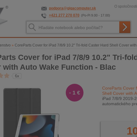
O spoločnosti
podpora@gigacomputer.sk
+421 277 270 070
(Po-Pi 9.00 - 17.00)
šenstvo
»
CoreParts Cover for iPad 7/8/9 10.2" Tri-fold Caster Hard Shell Cover wit
arts Cover for iPad 7/8/9 10.2" Tri-fol
 with Auto Wake Function - Blac
6x
CoreParts Cover fo
- 1 €
Shell Cover with 
iPad 7/8/9 2019-20
automatického pre
10