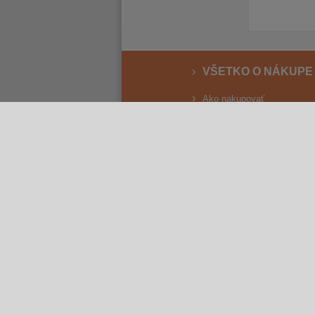
VŠETKO O NÁKUPE
Ako nakupovať
Vrátenie a reklamácia
Osobný odber
Doprava
Spôsoby platby
Reklamačný poriadok
Obchodné podmienky