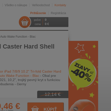
Všetko o nákupe
Veľkoobchod
Kontakty
Prihlásenie
Registrácia
0
počet
0 €
cena
h Auto Wake Function - Blac
d Caster Hard Shell
r iPad 7/8/9 10.2" Tri-fold Caster Hard
Auto Wake Function - Blac
- Obal pre
21, 10,2", trojitý pevný kryt s funkciou
budenia - čierny
12,14 €
,46 €
KÚPIŤ
Cena s DPH