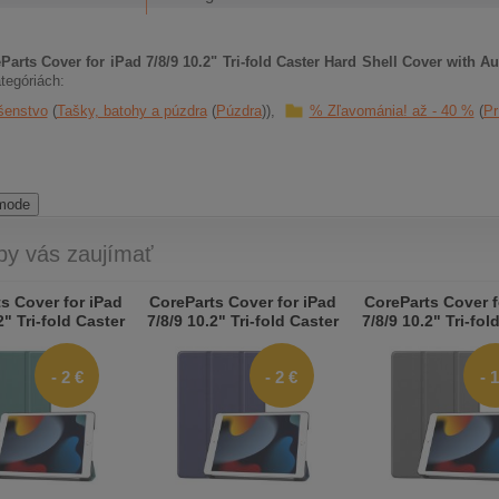
Parts Cover for iPad 7/8/9 10.2" Tri-fold Caster Hard Shell Cover with A
tegóriách:
šenstvo
Tašky, batohy a púzdra
Púzdra
% Zľavománia! až - 40 %
Pr
 mode
by vás zaujímať
s Cover for iPad
CoreParts Cover for iPad
CoreParts Cover f
2" Tri-fold Caster
7/8/9 10.2" Tri-fold Caster
7/8/9 10.2" Tri-fol
hell Cover with
Hard Shell Cover with
Hard Shell Cove
ake Function -
Auto Wake Function -
Auto Wake Funct
- 2 €
- 2 €
- 1
Gre
Blu
Gra