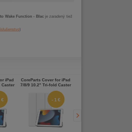
uto Wake Function - Blac
je zaradený tiež
íslušenstvo
or iPad
CoreParts Cover for iPad
CoreParts Cover for iPad
d Caster
7/8/9 10.2" Tri-fold Caster
7/8/9 10.2" Tri-fold Caster
r with
Hard Shell Cover with
Hard Shell Cover with
ion -
Auto Wake Function -
Auto Wake Function -
 €
- 1 €
Whi
Sky