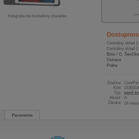
Ce
Fotografia má ilustratívny charakter.
Dostupnos
Centrálny sklad 1
Centrálny sklad 2
Brno / O. Ševčík
Ostrava
Praha
Značka:
CorePar
Kód:
153031
Typ:
nový to
Akosť:
A
Záruka:
24 mesi
Parametre