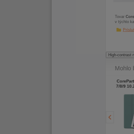
Auto Wake
Function - Blac
Tovar
Core
v týchto ka
Príslu
High-contrast
Mohlo 
Gearlab Baltimore 15.6''
Gearlab Baltimore 15.6''
CorePart
Toploader bag Blue
Toploader bag Grey
7/8/9 10.
Hard S
Auto W