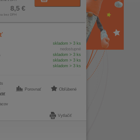
8,5 €
na bez DPH
ť
skladom > 3 ks
nedostupné
a
skladom > 3 ks
skladom > 3 ks
skladom > 3 ks
ts
4
Porovnať
Obľúbené
var
acov
Vytlačiť