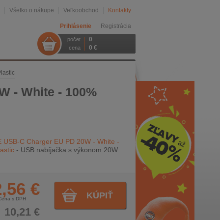
Všetko o nákupe
Veľkoobchod
Kontakty
Prihlásenie
Registrácia
0
počet
0 €
cena
astic
 - White - 100%
 USB-C Charger EU PD 20W - White -
astic
- USB nabíjačka s výkonom 20W
,56 €
KÚPIŤ
Cena s DPH
10,21 €