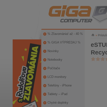
% Zľavománia! až - 40 %
»
Príslu
% GIGA VÝPREDAJ %
eSTUF
Recyc
Novinky
Notebooky
Počítače
LCD monitory
Telefóny - iPhone
Tablety – iPad
Chytré doplnky