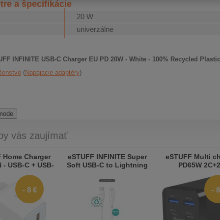
re a špecifikácie
20 W
univerzálne
FF INFINITE USB-C Charger EU PD 20W - White - 100% Recycled Plasti
šenstvo
Napájacie adaptéry
 mode
by vás zaujímať
 Home Charger
eSTUFF INFINITE Super
eSTUFF Multi ch
 - USB-C + USB-
Soft USB-C to Lightning
PD65W 2C+
ug - White (Bulk)
Cable to Cable MFI 1m
White
- 8 €
- 8