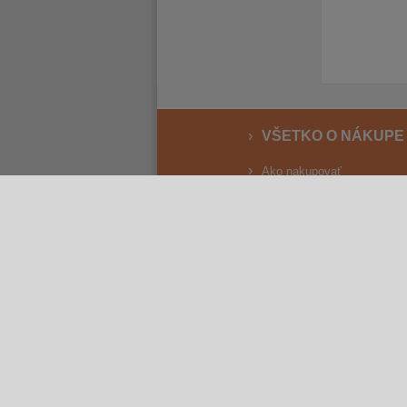
VŠETKO O NÁKUPE
Ako nakupovať
Vrátenie a reklamácia
Osobný odber
Doprava
Spôsoby platby
Reklamačný poriadok
Obchodné podmienky