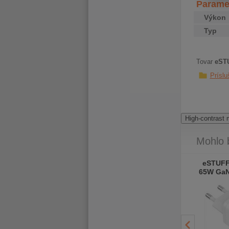
Plastic
Paramet
Výkon
Typ
Tovar
eSTU
Príslu
High-contrast
Mohlo 
HP Protective Reversible
Connect IT Combo
eSTUFF
14 Blk/Geo Sleeve -
bezdrôtová čierna
65W GaN
pouzdro
klávesnica a myš
A, EU pl