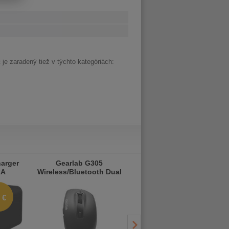
c
je zaradený tiež v týchto kategóriách:
arger
Gearlab G305
CONNECT IT OfficeBase
2A
Wireless/Bluetooth Dual
Wireless Combo
Mouse
bezdrôtová čierna
klávesnica + myš
 €