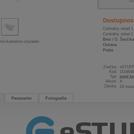
Ce
Dostupnos
Centrálny sklad 1
Centrálny sklad 2
Brno / O. Ševčík
má ilustratívny charakter.
Ostrava
Praha
Značka:
eSTUF
Kód:
151954
Typ:
nový to
Akosť:
A
Záruka:
24 mesi
Parametre
Fotografie