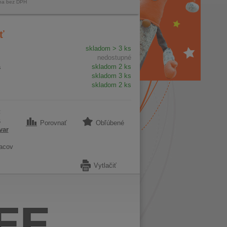
na bez DPH
ť
skladom > 3 ks
nedostupné
a
skladom 2 ks
skladom 3 ks
skladom 2 ks
F
6
Porovnať
Obľúbené
var
acov
Vytlačiť