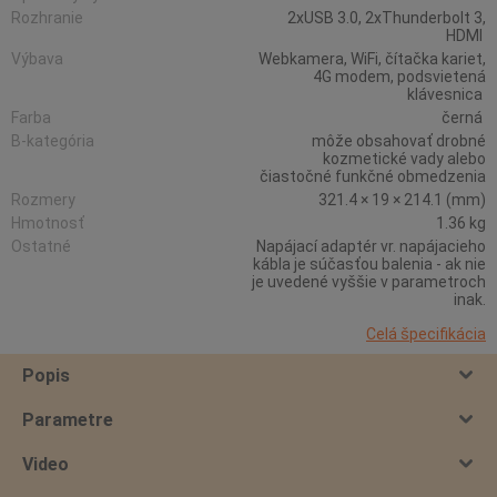
Rozhranie
2xUSB 3.0, 2xThunderbolt 3,
HDMI
Výbava
Webkamera, WiFi, čítačka kariet,
4G modem, podsvietená
klávesnica
Farba
černá
B-kategória
môže obsahovať drobné
kozmetické vady alebo
čiastočné funkčné obmedzenia
Rozmery
321.4 × 19 × 214.1 (mm)
Hmotnosť
1.36 kg
Ostatné
Napájací adaptér vr. napájacieho
kábla je súčasťou balenia - ak nie
je uvedené vyššie v parametroch
inak.
Celá špecifikácia
Popis
Parametre
Video