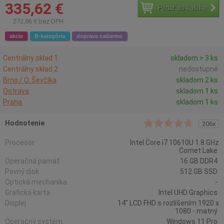
335,62 €
Pridať do košíka
272,86 € bez DPH
akcie
B-kategória
doprava zadarmo
Centrálny sklad 1
skladom > 3 ks
Centrálny sklad 2
nedostupné
Brno / O. Ševčíka
skladom 2 ks
Ostrava
skladom 1 ks
Praha
skladom 1 ks
Hodnotenie
206x
Procesor
Intel Core i7 10610U 1.8 GHz
Comet Lake
Operačná pamäť
16 GB DDR4
Pevný disk
512 GB SSD
Optická mechanika
-
Grafická karta
Intel UHD Graphics
Displej
14" LCD FHD s rozlíšením 1920 x
1080 - matný
Operačný systém
Windows 11 Pro