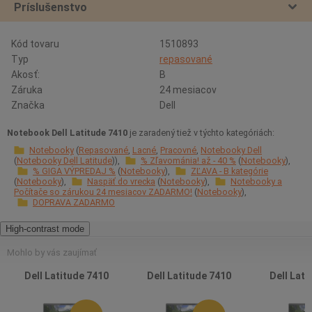
Príslušenstvo
Kód tovaru
1510893
Typ
repasované
Akosť:
B
Záruka
24 mesiacov
Značka
Dell
Notebook Dell Latitude 7410
je zaradený tiež v týchto kategóriách:
Notebooky
Repasované
Lacné
Pracovné
Notebooky Dell
Notebooky Dell Latitude
% Zľavománia! až - 40 %
Notebooky
% GIGA VÝPREDAJ %
Notebooky
ZĽAVA - B kategórie
Notebooky
Naspäť do vrecka
Notebooky
Notebooky a
Počítače so zárukou 24 mesiacov ZADARMO!
Notebooky
DOPRAVA ZADARMO
High-contrast mode
Mohlo by vás zaujímať
Dell Latitude 7410
Dell Latitude 7410
Dell Lati