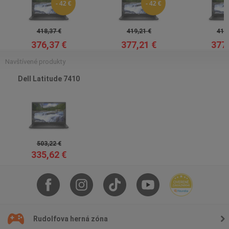
- 42 €
- 42 €
418,37 €
419,21 €
419,
376,37 €
377,21 €
377,
Navštívené produkty
Dell Latitude 7410
503,22 €
335,62 €
Rudolfova herná zóna