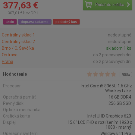
377,63 €
Pridať do košíka
307,01 € bez DPH
akcie
doprava zadarmo
posledný kus
Centrálny sklad 1
nedostupné
Centrálny sklad 2
nedostupné
Brno / O. Ševčíka
skladom 1 ks
Ostrava
do 2 pracovných dní
Praha
do 2 pracovných dní
Hodnotenie
955x
Procesor
Intel Core i5 8365U 1.6 GHz
Whiskey Lake
Operačná pamäť
16 GB DDR4
Pevný disk
256 GB SSD
Optická mechanika
-
Grafická karta
Intel UHD Graphics 620
Displej
15.6" LCD FHD s rozlíšením 1920 x
1080 - matný
Operačný systém
Windows 11 Pro