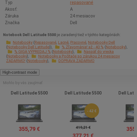
Typ
repasované
Akosť:
A
Záruka
24 mesiacov
Značka
Dell
Notebook Dell Latitude 5500
je zaradený tiež v týchto kategóriách:
Notebooky
Repasované
Lacné
Pracovné
Notebooky Dell
Notebooky Dell Latitude
% Zľavománia! až - 40 %
Notebooky
% GIGA VÝPREDAJ %
Notebooky
Naspäť do vrecka
Notebooky
Notebooky a Počítače so zárukou 24 mesiacov
ZADARMO!
Notebooky
DOPRAVA ZADARMO
High-contrast mode
Mohlo by vás zaujímať
Dell Latitude 5500
Dell Latitude 5500
Dell Lati
- 42 €
419,21 €
355,79 €
355,
377,21 €