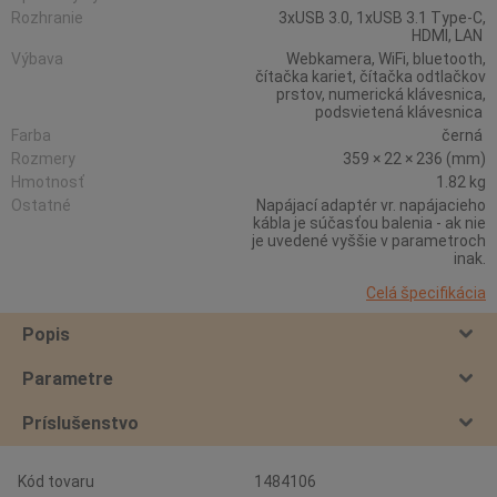
Rozhranie
3xUSB 3.0, 1xUSB 3.1 Type-C,
HDMI, LAN
Výbava
Webkamera, WiFi, bluetooth,
čítačka kariet, čítačka odtlačkov
prstov, numerická klávesnica,
podsvietená klávesnica
Farba
černá
Rozmery
359 × 22 × 236 (mm)
Hmotnosť
1.82 kg
Ostatné
Napájací adaptér vr. napájacieho
kábla je súčasťou balenia - ak nie
je uvedené vyššie v parametroch
inak.
Celá špecifikácia
Popis
Parametre
Príslušenstvo
Kód tovaru
1484106