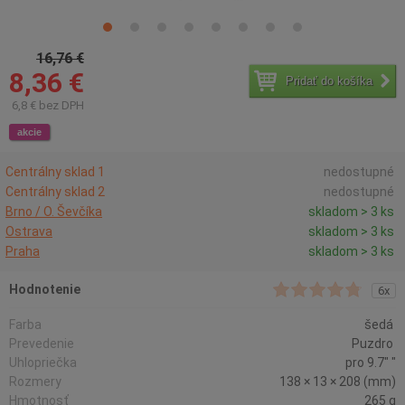
16,76 €
8,36 €
Pridať do košíka
6,8 € bez DPH
akcie
Centrálny sklad 1
nedostupné
Centrálny sklad 2
nedostupné
Brno / O. Ševčíka
skladom > 3 ks
Ostrava
skladom > 3 ks
Praha
skladom > 3 ks
Hodnotenie
6x
Farba
šedá
Prevedenie
Puzdro
Uhlopriečka
pro 9.7" "
Rozmery
138 × 13 × 208 (mm)
Hmotnosť
265 g