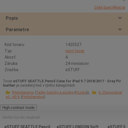
Celá špecifikácia
Popis
Parametre
Kód tovaru
1425527
Typ
nový tovar
Akosť:
A
Záruka
24 mesiacov
Značka
eSTUFF
Tovar
eSTUFF SEATTLE Pencil Case for iPad 9.7 2018/2017 - Grey PU
leather
je zaradený tiež v týchto kategóriách:
Príslušenstvo
Tašky, batohy a púzdra
Púzdra
% Zľavománia!
až - 40 %
Príslušenstvo
High-contrast mode
Mohlo by vás zaujímať
eSTUFF SEATTLE Pencil
eSTUFF LONDON Soft
eSTUFF MA