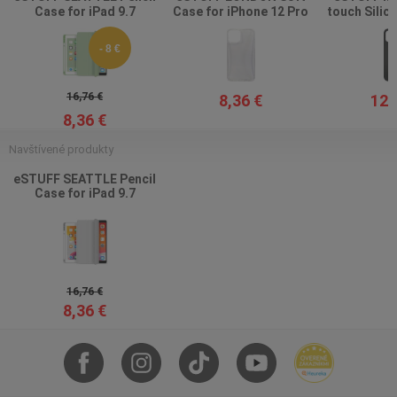
Case for iPad 9.7
Case for iPhone 12 Pro
touch Silic
2018/2017 - Light Green
Max - Clear
iPhone 12 Pr
PU leather
- 8 €
16,76 €
8,36 €
12,
8,36 €
Navštívené produkty
eSTUFF SEATTLE Pencil
Case for iPad 9.7
2018/2017 - Grey PU
leather
16,76 €
8,36 €