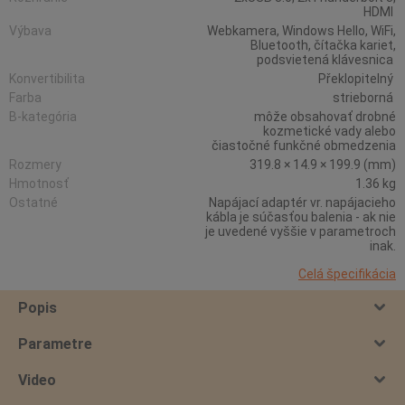
HDMI
Výbava
Webkamera, Windows Hello, WiFi,
Bluetooth, čítačka kariet,
podsvietená klávesnica
Konvertibilita
Překlopitelný
Farba
strieborná
B-kategória
môže obsahovať drobné
kozmetické vady alebo
čiastočné funkčné obmedzenia
Rozmery
319.8 × 14.9 × 199.9 (mm)
Hmotnosť
1.36 kg
Ostatné
Napájací adaptér vr. napájacieho
kábla je súčasťou balenia - ak nie
je uvedené vyššie v parametroch
inak.
Celá špecifikácia
Popis
Parametre
Video