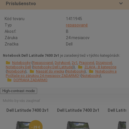
Príslušenstvo
Kód tovaru
1411945
Typ
repasované
Akosť:
B
Záruka
24 mesiacov
Značka
Dell
Notebook Dell Latitude 7400 2v1
je zaradený tiež v týchto kategóriách:
Notebooky
Repasované
Dotykové
2v1
Pracovné
Dizajnové
Notebooky Dell
Notebooky Dell Latitude
ZĽAVA - B kategórie
Notebooky
Naspäť do vrecka
Notebooky
Notebooky a
Počítače so zárukou 24 mesiacov ZADARMO!
Notebooky
DOPRAVA ZADARMO
High-contrast mode
Mohlo by vás zaujímať
Dell Latitude 7400 2v1
Dell Latitude 7400 2v1
Dell Latitu
- 29 €