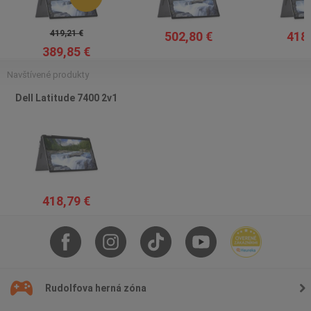
419,21 €
502,80 €
418,
389,85 €
Navštívené produkty
Dell Latitude 7400 2v1
418,79 €
Rudolfova herná zóna