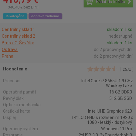
Pridať do košíka
340,48 € bez DPH
B-kategória
doprava zadarmo
Centrálny sklad 1
skladom 1 ks
Centrálny sklad 2
nedostupné
Brno / O. Ševčíka
skladom 1 ks
Ostrava
do 2 pracovných dní
Praha
do 2 pracovných dní
Hodnotenie
257x
Procesor
Intel Core i7 8665U 1.9 GHz
Whiskey Lake
Operačná pamäť
16 GB DDR3
Pevný disk
512 GB SSD
Optická mechanika
-
Grafická karta
Intel UHD Graphics 620
Displej
14" LCD FHD s rozlíšením 1920 x
1080 - lesklý - dotykový
Operačný systém
Windows 11 Pro
Rozhranie
2xUSB 3.0, 2xThunderbolt 3,