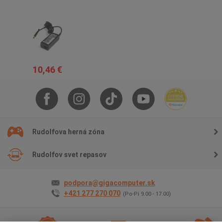
10,46 €
Rudolfova herná zóna
Rudolfov svet repasov
podpora@gigacomputer.sk
+421 277 270 070
(Po-Pi 9.00 - 17.00)