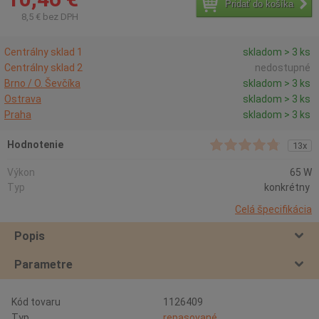
Pridať do košíka
8,5 € bez DPH
Centrálny sklad 1
skladom > 3 ks
Centrálny sklad 2
nedostupné
Brno / O. Ševčíka
skladom > 3 ks
Ostrava
skladom > 3 ks
Praha
skladom > 3 ks
Hodnotenie
13x
Výkon
65 W
Typ
konkrétny
Celá špecifikácia
Popis
Parametre
Kód tovaru
1126409
Typ
repasované