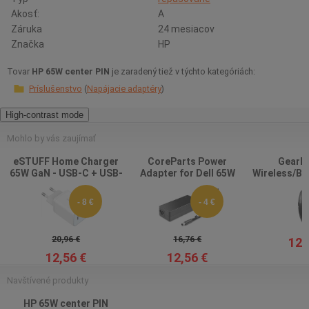
Akosť:
A
Záruka
24 mesiacov
Značka
HP
Tovar
HP 65W center PIN
je zaradený tiež v týchto kategóriách:
Príslušenstvo
Napájacie adaptéry
High-contrast mode
Mohlo by vás zaujímať
eSTUFF Home Charger
CoreParts Power
Gearla
65W GaN - USB-C + USB-
Adapter for Dell 65W
Wireless/Bl
A, EU plug - White (Bulk)
19.5V 3.34A Plug:7.4*5.0
Mo
- 8 €
- 4 €
20,96 €
16,76 €
12,
12,56 €
12,56 €
Navštívené produkty
HP 65W center PIN