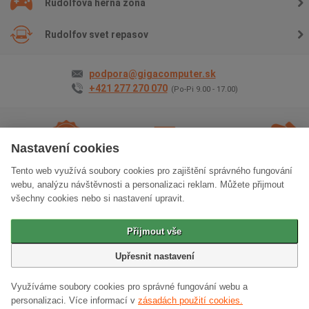
Rudolfova herná zóna
Rudolfov svet repasov
podpora@gigacomputer.sk
+421 277 270 070
(Po-Pi 9.00 - 17.00)
Nastavení cookies
Tento web využívá soubory cookies pro zajištění správného fungování
2 roky záruky
na
Doprava
zadarmo
Osobný
webu, analýzu návštěvnosti a personalizaci reklam. Můžete přijmout
všetko
odber
zadarm
všechny cookies nebo si nastavení upravit.
Klasická verzia stránok
Přijmout vše
© 2006 - 2026 GIGACOMPUTER a.s.
Upřesnit nastavení
Využíváme soubory cookies pro správné fungování webu a
personalizaci.
Více informací v
zásadách použití cookies.