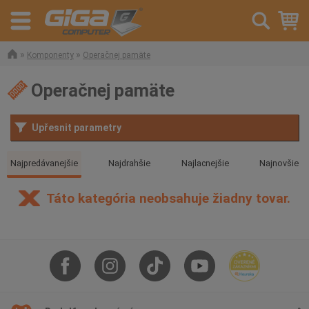
»
»
Komponenty
Operačnej pamäte
Operačnej pamäte
Upřesnit parametry
Najpredávanejšie
Najdrahšie
Najlacnejšie
Najnovšie
Táto kategória neobsahuje žiadny tovar.