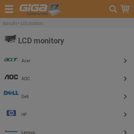
»
Manuály
LCD monitory
LCD monitory
Acer
AOC
Dell
HP
Lenovo