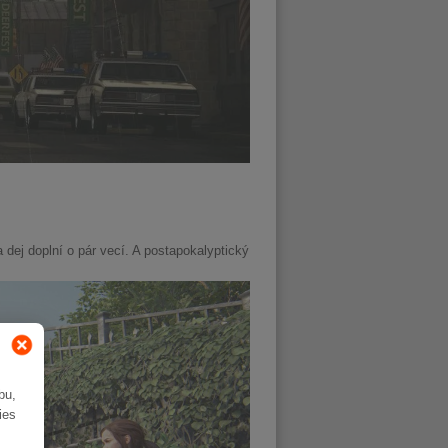
a dej doplní o pár vecí. A postapokalyptický
bu,
ies