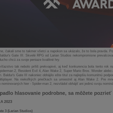
e, čakali sme to takmer všetci a napokon sa ukázalo, že to bola pravda. P
aldur's Gate III. Skvelé RPG od Larian Studios nekompromisne prevalcovalo
ducho chcú za svoje peniaze kvalitné hry.
íťazstvo tak nebolo príliš prekvapivé, aj keď konkurencia bola tento rok na
Spiderman 2, Resident Evil 4, Alan Wake 2, Super Mario Bros. Wonder alebo 
. Baldur's Gate III nakoniec obhájilo ešte titul za najlepšiu komunitnú podp
ultiplayer. Na niekoľkých priečkach sa umiestnil aj Alan Wake 2. Pre m
 nominovaných hier - Spider-man 2, nezvládol obhájiť ani jedinú svoju nominá
padlo hlasovanie podrobne, sa môžete pozrieť 
A 2023
te 3 (Larian Studios)