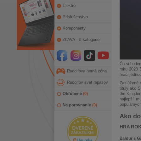
Elektro
Príslušenstvo
Komponenty
ZĽAVA - B kategórie
Čo si budem
roku 2023 B
Rudolfova herná zóna
hráči jedno
Rudolfov svet repasov
Zaslúžené v
tituly ako 
the Kingdom
Obľúbené
(
0
)
najlepší m
populárnych
Na porovnanie
(
0
)
Ako do
HRA ROK
Baldur's Ga