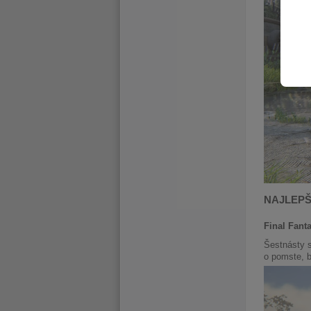
NAJLEPŠ
Final Fant
Šestnásty s
o pomste, b