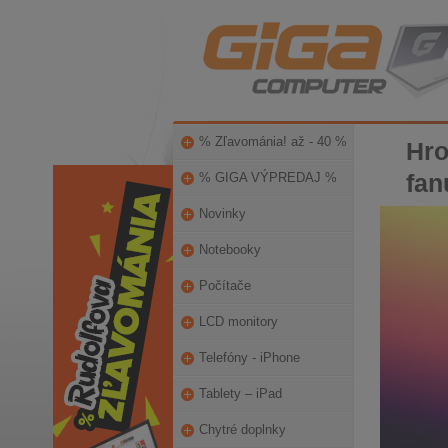
% Zľavománia! až - 40 %
Hro
fan
% GIGA VÝPREDAJ %
Novinky
Notebooky
Počítače
LCD monitory
Telefóny - iPhone
Tablety – iPad
Chytré doplnky