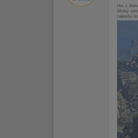
Hra z diel
hlboký sple
najlepšiu k