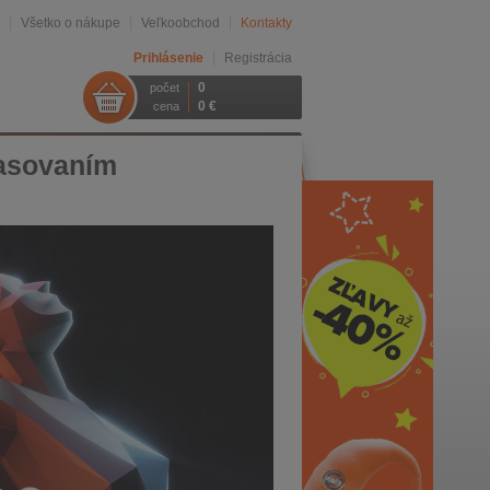
Všetko o nákupe
Veľkoobchod
Kontakty
Prihlásenie
Registrácia
0
počet
0 €
cena
hlasovaním