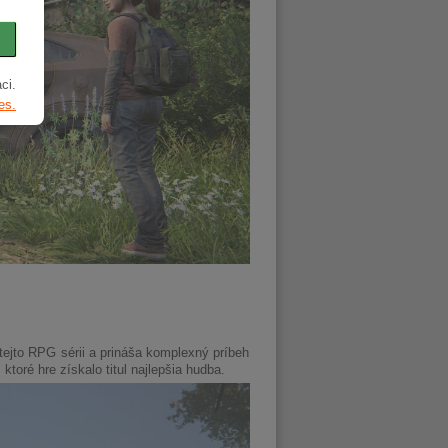
ci.
es.
 tejto RPG sérii a prináša komplexný príbeh
toré hre získalo titul najlepšia hudba.