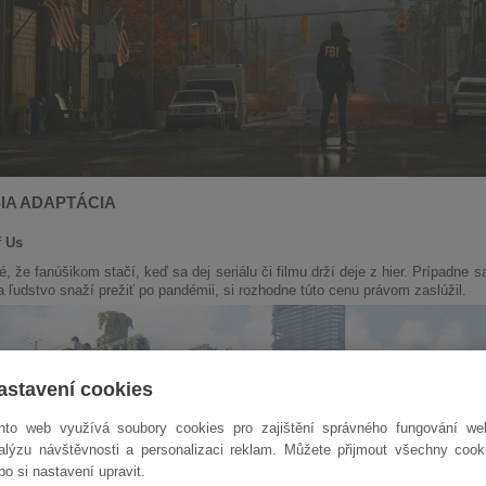
IA ADAPTÁCIA
f Us
é, že fanúšikom stačí, keď sa dej seriálu či filmu drží deje z hier. Prípadne s
a ľudstvo snaží prežiť po pandémii, si rozhodne túto cenu právom zaslúžil.
astavení cookies
nto web využívá soubory cookies pro zajištění správného fungování we
alýzu návštěvnosti a personalizaci reklam. Můžete přijmout všechny cook
bo si nastavení upravit.