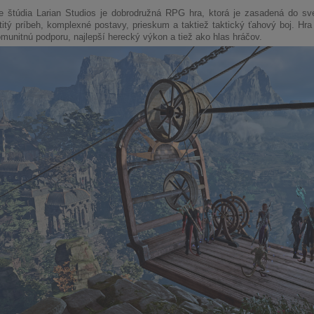
ne štúdia Larian Studios je dobrodružná RPG hra, ktorá je zasadená do s
titý príbeh, komplexné postavy, prieskum a taktiež taktický ťahový boj. Hra
omunitnú podporu, najlepší herecký výkon a tiež ako hlas hráčov.