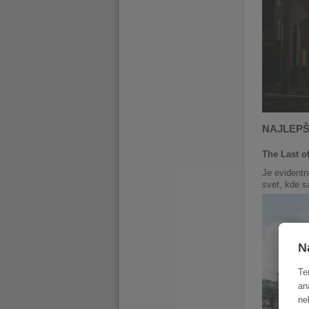
NAJLEPŠ
The Last o
Je evidentn
svet, kde s
N
Te
an
ne