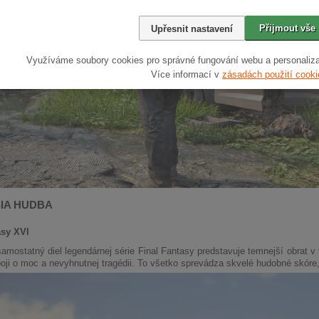
Přijmout vše
Upřesnit nastavení
Využíváme soubory cookies pro správné fungování webu a personaliza
Více informací v
zásadách použití cooki
IA HUDBA
asy XVI
amostatný diel legendárnej série Final Fantasy predstavuje temnejší obrat v
oji o moc a nevyhnutnej tragédii. To všetko sprevádza skvelé hudobné skóre, k