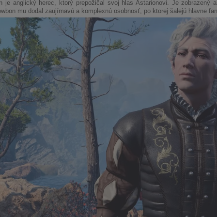
 je anglický herec, ktorý prepožičal svoj hlas Astarionovi. Je zobrazený 
wbon mu dodal zaujímavú a komplexnú osobnosť, po ktorej šalejú hlavne fany