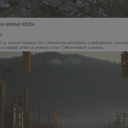
IA HERNÁ RÉŽIA
 2
 je survival hororová hra s intenzívnou atmosférou a prekrúteným, vrstve
 za najlepší príbeh a umelecký smer. Celkom teda tri ocenenia.