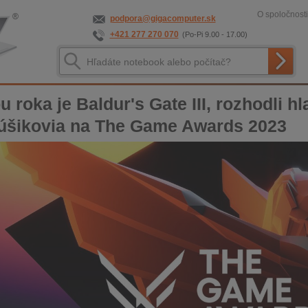
O spoločnosti
podpora@gigacomputer.sk
+421 277 270 070
(Po-Pi 9.00 - 17.00)
u roka je Baldur's Gate III, rozhodli 
úšikovia na The Game Awards 2023