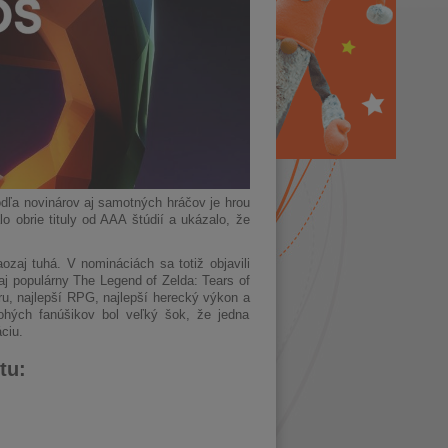
odľa novinárov aj samotných hráčov je hrou
 obrie tituly od AAA štúdií a ukázalo, že
ozaj tuhá. V nomináciách sa totiž objavili
aj populárny The Legend of Zelda: Tears of
oru, najlepší RPG, najlepší herecký výkon a
nohých fanúšikov bol veľký šok, že jedna
ciu.
tu: