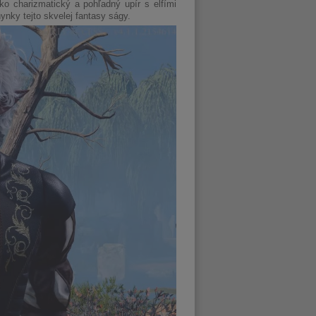
ako charizmatický a pohľadný upír s elfími
nky tejto skvelej fantasy ságy.