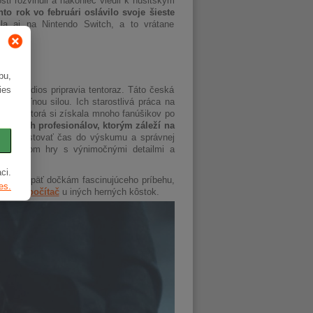
sti rozvinuli a nakoniec viedli k husitským
o rok vo februári oslávilo svoje šieste
a aj na Nintendo Switch, a to vrátane
bu,
e Studios pripravia tentoraz. Táto česká
ies
edbateľnou silou. Ich starostlivá práca na
ce hru, ktorá si získala mnoho fanúšikov po
tovaných profesionálov, ktorým záleží na
otní investovať čas do výskumu a správnej
iesť hráčom hry s výnimočnými detailmi a
ci.
že sa opäť dočkám fascinujúceho príbehu,
es.
ť
herný počítač
u iných herných kôstok.