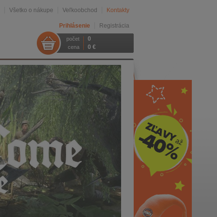
Všetko o nákupe
Veľkoobchod
Kontakty
Prihlásenie
Registrácia
0
počet
0 €
cena