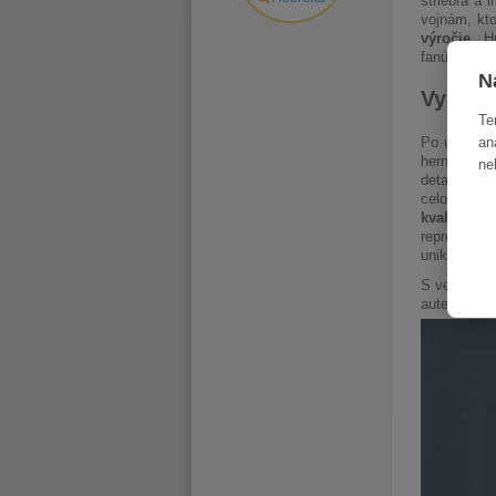
striebra a 
vojnám, kto
výročie.
Hr
fanúšikovsk
N
Vysoké
Te
Po úspechu
an
herná spolo
ne
detaile, hi
celom svet
kvalite a a
reprezentá
unikátnym 
S veľkým o
autentickéh