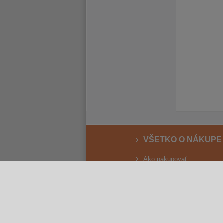
VŠETKO O NÁKUPE
Ako nakupovať
Vrátenie a reklamácia
Osobný odber
Doprava
Spôsoby platby
Reklamačný poriadok