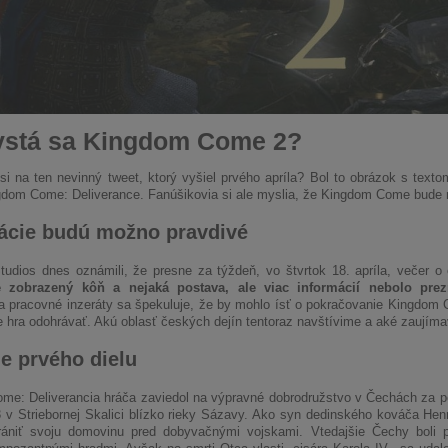
stá sa Kingdom Come 2?
i na ten nevinný tweet, ktorý vyšiel prvého apríla? Bol to obrázok s text
gdom Come: Deliverance. Fanúšikovia si ale myslia, že Kingdom Come bude 
ácie budú možno pravdivé
tudios dnes oznámili, že presne za týždeň, vo štvrtok 18. apríla, večer 
e zobrazený kôň a nejaká postava, ale viac informácií nebolo pre
a pracovné inzeráty sa špekuluje, že by mohlo ísť o pokračovanie Kingdom
 hra odohrávať. Akú oblasť českých dejín tentoraz navštívime a aké zaujíma
e prvého dielu
me: Deliverancia hráča zaviedol na výpravné dobrodružstvo v Čechách za 
 v Striebornej Skalici blízko rieky Sázavy. Ako syn dedinského kováča Hen
ániť svoju domovinu pred dobyvačnými vojskami. Vtedajšie Čechy boli p