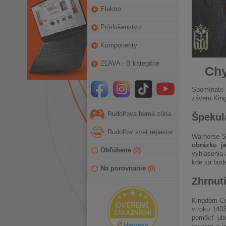
Elektro
Príslušenstvo
Komponenty
ZĽAVA - B kategórie
Chy
Spomínate s
záveru Kin
Rudolfova herná zóna
Špekul
Rudolfov svet repasov
Warhorse S
obrázku j
Obľúbené
(
0
)
vyhlásenia 
kde sa bude
Na porovnanie
(
0
)
Zhrnuti
Kingdom Co
v roku 1403
pomôcť ubr