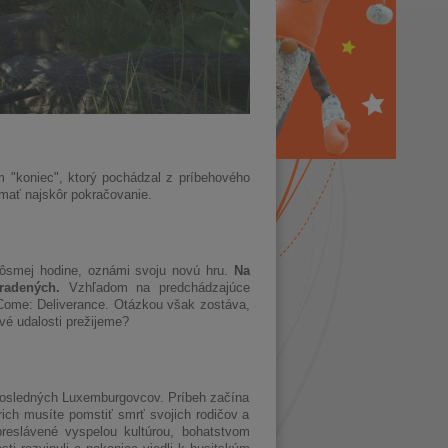
om "koniec", ktorý pochádzal z príbehového
mať najskôr pokračovanie.
o ôsmej hodine, oznámi svoju novú hru.
Na
zradených.
Vzhľadom na predchádzajúce
 Come: Deliverance. Otázkou však zostáva,
vé udalosti prežijeme?
posledných Luxemburgovcov. Príbeh začína
rich musíte pomstiť smrť svojich rodičov a
reslávené vyspelou kultúrou, bohatstvom