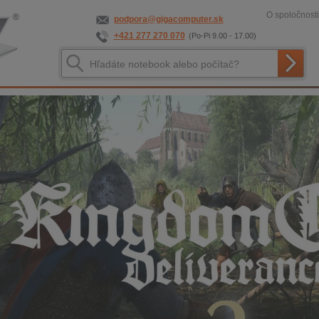
O spoločnosti
podpora@gigacomputer.sk
+421 277 270 070
(Po-Pi 9.00 - 17.00)