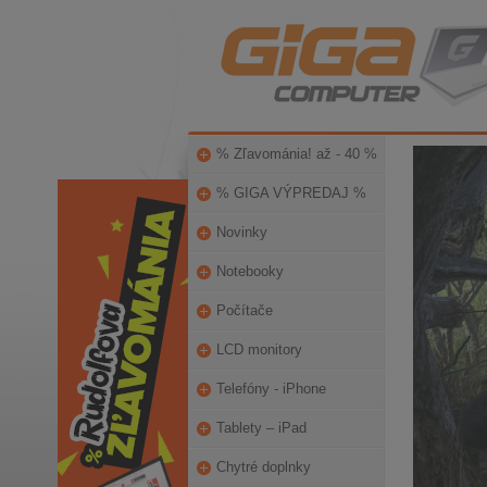
% Zľavománia! až - 40 %
% GIGA VÝPREDAJ %
Novinky
Notebooky
Počítače
LCD monitory
Telefóny - iPhone
Tablety – iPad
Chytré doplnky