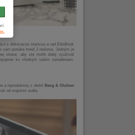
ci.
es.
cii s dokovacou stanicou a rad EliteBook
ie vám ponúka hneď 2 riešenia. Jedným je
 strane, aby ste mohli ďalej využívať
ripojenie ku všetkým vašim zariadeniam.
e a reproduktory z dielní
Bang & Olufsen
vuk od majstrov audia.