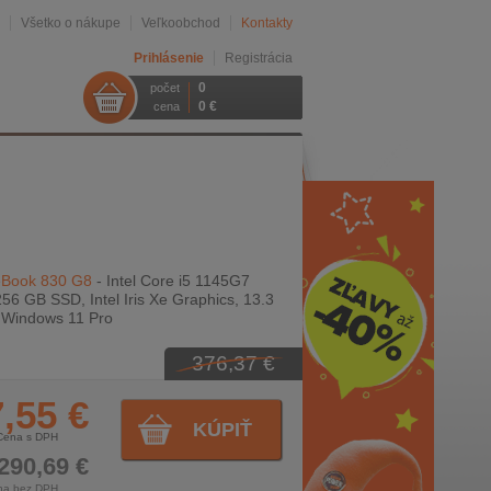
Všetko o nákupe
Veľkoobchod
Kontakty
Prihlásenie
Registrácia
0
počet
0 €
cena
eBook 830 G8
- Intel Core i5 1145G7
56 GB SSD, Intel Iris Xe Graphics, 13.3
, Windows 11 Pro
376,37 €
,55 €
KÚPIŤ
Cena s DPH
290,69 €
na bez DPH