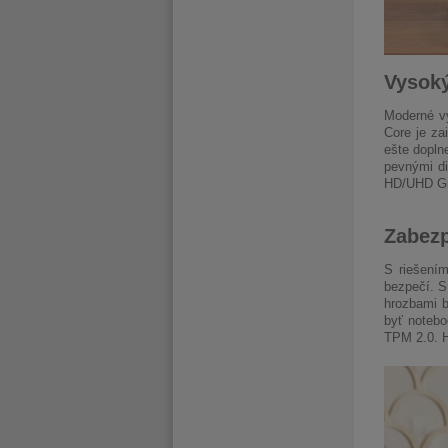
Vysoký
Moderné v
Core je za
ešte dopln
pevnými di
HD/UHD Gra
Zabezp
S riešení
bezpečí. S
hrozbami b
byť notebo
TPM 2.0. H