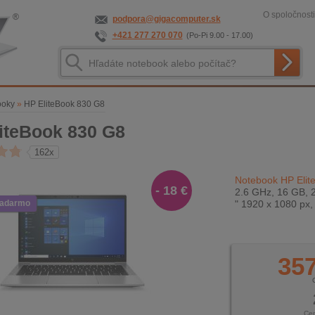
O spoločnosti
podpora@gigacomputer.sk
+421 277 270 070
(Po-Pi 9.00 - 17.00)
ooky
»
HP EliteBook 830 G8
iteBook 830 G8
162x
Notebook HP Elit
- 18 €
2.6 GHz, 16 GB, 2
zadarmo
" 1920 x 1080 px
357
Ce