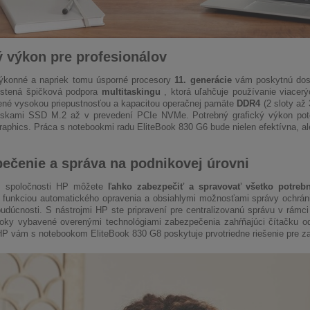
 výkon pre profesionálov
ýkonné a napriek tomu úsporné procesory
11. generácie
vám poskytnú dost
istená špičková podpora
multitaskingu
, ktorá uľahčuje používanie viacerý
ené vysokou priepustnosťou a kapacitou operačnej pamäte
DDR4
(2 sloty až
skami SSD M.2 až v prevedení PCIe NVMe. Potrebný grafický výkon potom 
phics. Práca s notebookmi radu EliteBook 830 G6 bude nielen efektívna, ale
ečenie a správa na podnikovej úrovni
m spoločnosti HP môžete
ľahko zabezpečiť a spravovať všetko potreb
 funkciou automatického opravenia a obsiahlymi možnosťami správy ochrán
udúcnosti. S nástrojmi HP ste pripravení pre centralizovanú správu v rámc
oky vybavené overenými technológiami zabezpečenia zahŕňajúci čítačku odt
P vám s notebookom EliteBook 830 G8 poskytuje prvotriedne riešenie pre z