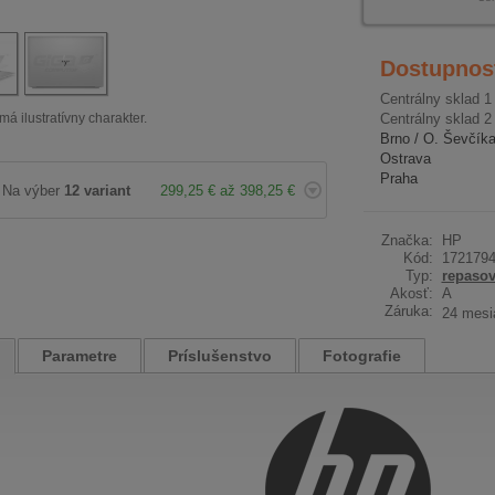
Dostupnos
Centrálny sklad 1
má ilustratívny charakter.
Centrálny sklad 2
Brno / O. Ševčík
Ostrava
Praha
Na výber
12 variant
299,25 € až 398,25 €
Značka:
HP
Kód:
172179
Typ:
repaso
Akosť:
A
Záruka:
24 mesi
Parametre
Príslušenstvo
Fotografie