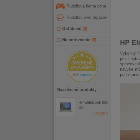
Rudolfova herná zóna
Rudolfov svet repasov
Obľúbené
(
0
)
Na porovnanie
(
0
)
HP El
Výkonný f
pre cesto
spracova
navyše môž
podnikanie
Navštívené produkty
HP EliteBook 830
G8
357,55 €