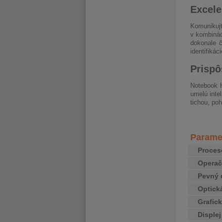
Excele
Komunikujt
v kombinác
dokonale 
identifikáci
Prispô
Notebook 
umelú inte
tichou, po
Paramet
Proces
Opera
Pevný 
Optick
Grafick
Disple