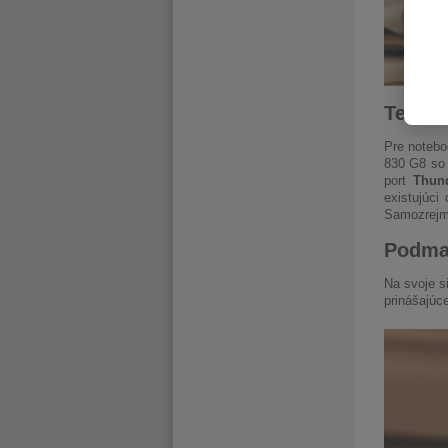
Tenký,
Pre notebo
830 G8 so 
port
Thund
existujúci
Samozrejmo
Podma
Na svoje s
prinášajúc