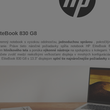
iteBook 830 G8
iremný notebook s vysokou odolnosťou,
jednoduchou správou
, pokročil
vanie. Práve tieto náročné požiadavky spĺňa notebook HP EliteBook
ním
hliníkového tela
a ponúka
výkonné nástroje
na spoluprácu s kolegami. 
ete zvoliť medzi niekoľkými veľkosťami displeja v mnohých konfiguráciác
. EliteBook 830 G8 s 13.3" displejom
splní tie najnáročnejšie požiadavky
a 