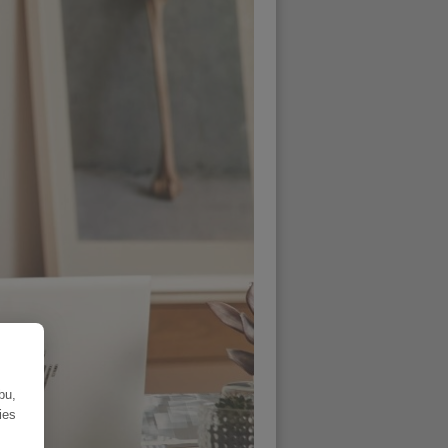
bu,
ies