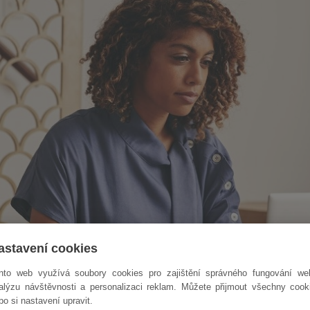
astavení cookies
nto web využívá soubory cookies pro zajištění správného fungování we
alýzu návštěvnosti a personalizaci reklam. Můžete přijmout všechny cook
bo si nastavení upravit.