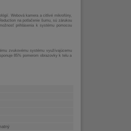
lógií. Webová kamera a citlivé mikrofóny,
Reduction na potlačenie šumu, sú zárukou
 možnosť prihlásenia k systému pomocou
ovému zvukovému systému využívajúcemu
disponuje 85% pomerom obrazovky k telu a
 matný