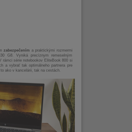
ým
zabezpečením
a praktickými rozmermi
 830 G8. Vyniká precíznym remeselným
V rámci série notebookov EliteBook 800 si
h a vybrať tak optimálneho partnera pre
to ako v kancelárii, tak na cestách.