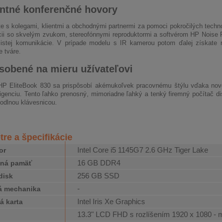
ntné konferenčné hovory
e s kolegami, klientmi a obchodnými partnermi za pomoci pokročilých techno
ii so skvelým zvukom, stereofónnymi reproduktormi a softvérom HP Noise 
čistej komunikácie. V prípade modelu s IR kamerou potom ďalej získate
e tváre.
sobené na mieru užívateľovi
HP EliteBook 830 sa prispôsobí akémukoľvek pracovnému štýlu vďaka n
ligenciu. Tento ľahko prenosný, mimoriadne ľahký a tenký firemný počítač 
hodlnou klávesnicou.
re a špecifikácie
Intel Core i5 1145G7 2.6 GHz Tiger Lake
or
16 GB DDR4
čná pamäť
256 GB SSD
disk
-
á mechanika
Intel Iris Xe Graphics
á karta
13.3" LCD FHD s rozlíšením 1920 x 1080 -
j