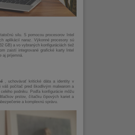
atočnú silu. S pomocou procesorov Intel
ch aplikácií naraz. Výkonné procesory sú
 32 GB) a vo vybraných konfiguráciách tiež
zaistí integrované grafické karty Intel
 aj príjemná.
né
, uchovávať kritické dáta a identity v
i váš počítač pred škodlivým malwarom a
i celého podniku. Podľa konfigurácie môžu
lačkov prstov, čítačku čipových kariet a
abezpečenie a komplexnú správu.