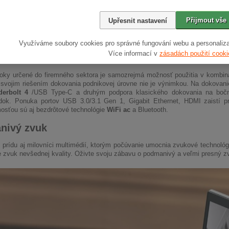
Přijmout vše
Upřesnit nastavení
Využíváme soubory cookies pro správné fungování webu a personaliza
Více informací v
zásadách použití cooki
 napriek tomu plne vybavený
oky určené do firemného sektora je samozrejmá možnosť použitia v kombiná
svojim riešením dokovania podnikovej úrovne nie je výnimkou. Na dokovan
erbolt 4
/USB Type-C a druhým podpora klasického dokovania na bočnej
 dok. Ponuka portov USB 3.0/3.1 Gen 1, Gigabit Ethernet, HDMI zaistí p
sťou sú aj bezdrôtové technológie
WiFi ac
a Bluetooth.
nivý zvuk
i prídu aj milovníci multimédií, ktorým počúvanie umocnia zvukové technológi
e zvuk nevšednej kvality. Oživte svoju zábavu o podmanivý a veľmi presný z