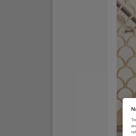
N
Te
an
ne