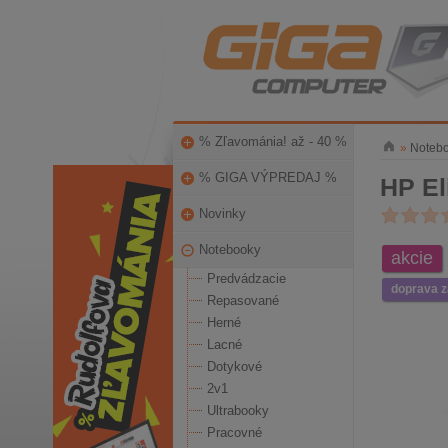
% Zľavománia! až - 40 %
»
Noteb
% GIGA VÝPREDAJ %
HP El
Novinky
Notebooky
akcie
Predvádzacie
doprava 
Repasované
Herné
Lacné
Dotykové
2v1
Ultrabooky
Pracovné