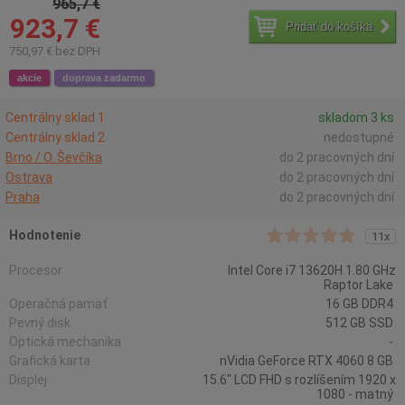
965,7 €
923,7 €
Pridať do košíka
750,97 € bez DPH
akcie
doprava zadarmo
Centrálny sklad 1
skladom 3 ks
Centrálny sklad 2
nedostupné
Brno / O. Ševčíka
do 2 pracovných dní
Ostrava
do 2 pracovných dní
Praha
do 2 pracovných dní
Hodnotenie
11x
Procesor
Intel Core i7 13620H 1.80 GHz
Raptor Lake
Operačná pamäť
16 GB DDR4
Pevný disk
512 GB SSD
Optická mechanika
-
Grafická karta
nVidia GeForce RTX 4060 8 GB
Displej
15.6" LCD FHD s rozlíšením 1920 x
1080 - matný