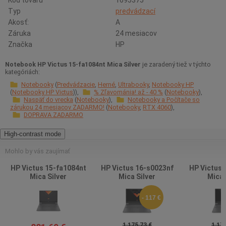
Kód tovaru
1695375
Typ
predvádzací
Akosť:
A
Záruka
24 mesiacov
Značka
HP
Notebook HP Victus 15-fa1084nt Mica Silver
je zaradený tiež v týchto
kategóriách:
Notebooky
Predvádzacie
Herné
Ultrabooky
Notebooky HP
Notebooky HP Victus
% Zľavománia! až - 40 %
Notebooky
Naspäť do vrecka
Notebooky
Notebooky a Počítače so
zárukou 24 mesiacov ZADARMO!
Notebooky
RTX 4060
DOPRAVA ZADARMO
High-contrast mode
Mohlo by vás zaujímať
HP Victus 15-fa1084nt
HP Victus 16-s0023nf
HP Victus 
Mica Silver
Mica Silver
Mica 
- 117 €
1 175,73 €
1 175