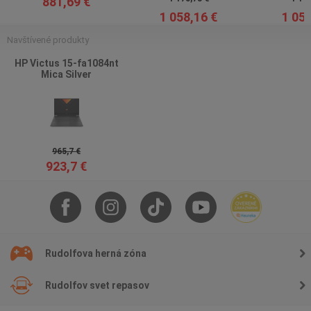
881,69 €
1 058,16 €
1 058
Navštívené produkty
HP Victus 15-fa1084nt
Mica Silver
965,7 €
923,7 €
Rudolfova herná zóna
Rudolfov svet repasov