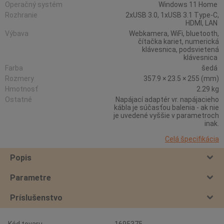
Operačný systém
Windows 11 Home
Rozhranie
2xUSB 3.0, 1xUSB 3.1 Type-C,
HDMI, LAN
Výbava
Webkamera, WiFi, bluetooth,
čítačka kariet, numerická
klávesnica, podsvietená
klávesnica
Farba
šedá
Rozmery
357.9 × 23.5 × 255 (mm)
Hmotnosť
2.29 kg
Ostatné
Napájací adaptér vr. napájacieho
kábla je súčasťou balenia - ak nie
je uvedené vyššie v parametroch
inak.
Celá špecifikácia
Popis
Parametre
Príslušenstvo